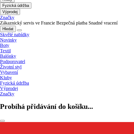
Fyzická údržba
Výprodej
Značky
Zákaznický servis ve Francie
Bezpečná platba
Snadné vracení
Hledat
Skvělé nabídky
Novinky
Boty
Textil
Balónky
Podporovatel
Životní styl
Vybavení
Kluby
Fyzická údržba
Výprodej
Značky
Probíhá přidávání do košíku...