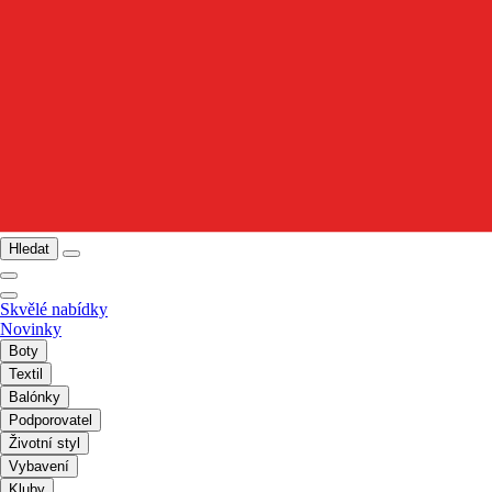
Hledat
Skvělé nabídky
Novinky
Boty
Textil
Balónky
Podporovatel
Životní styl
Vybavení
Kluby