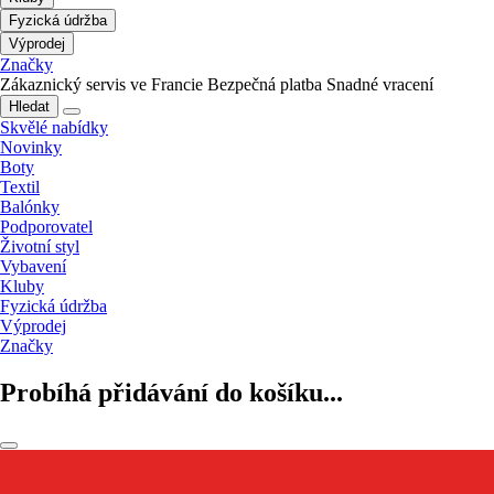
Fyzická údržba
Výprodej
Značky
Zákaznický servis ve Francie
Bezpečná platba
Snadné vracení
Hledat
Skvělé nabídky
Novinky
Boty
Textil
Balónky
Podporovatel
Životní styl
Vybavení
Kluby
Fyzická údržba
Výprodej
Značky
Probíhá přidávání do košíku...