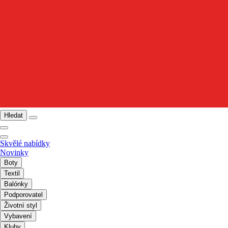
Hledat
Skvělé nabídky
Novinky
Boty
Textil
Balónky
Podporovatel
Životní styl
Vybavení
Kluby