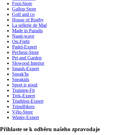
Foot-Store
Gallop Store
Golf and co
House of Rugby
La sellerie de Maé
Made in Paradis
Nauti-wave
On-Fight
Padel-Expert
Pecheur-Store
Pet and Garden
Slowood Interior
Smash-Expert
Sneak'In
Sneakids
Sport is good
Training-Fit
Trek-Expert
Triathlon-Expert
TripnBikers
Vélo-Store
Winter-Expert
Přihlaste se k odběru našeho zpravodaje