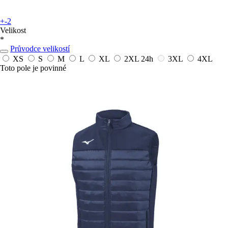
+-2
Velikost
*
Průvodce velikostí
XS
S
M
L
XL
2XL
24h
3XL
4XL
Toto pole je povinné