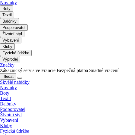
Novinky
Boty
Textil
Balónky
Podporovatel
Životní styl
Vybavení
Kluby
Fyzická údržba
Výprodej
Značky
Zákaznický servis ve Francie
Bezpečná platba
Snadné vracení
Hledat
Skvělé nabídky
Novinky
Boty
Textil
Balónky
Podporovatel
Životní styl
Vybavení
Kluby
Fyzická údržba