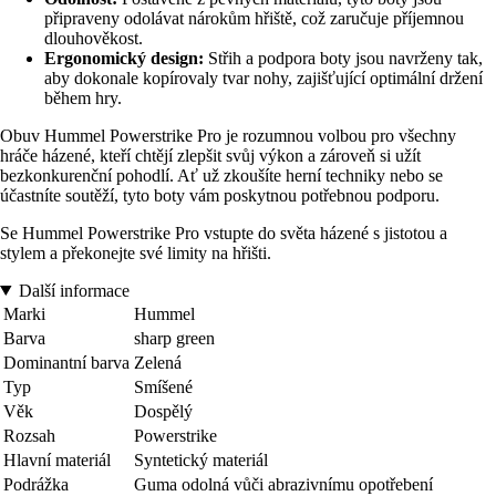
připraveny odolávat nárokům hřiště, což zaručuje příjemnou
dlouhověkost.
Ergonomický design:
Střih a podpora boty jsou navrženy tak,
aby dokonale kopírovaly tvar nohy, zajišťující optimální držení
během hry.
Obuv Hummel Powerstrike Pro je rozumnou volbou pro všechny
hráče házené, kteří chtějí zlepšit svůj výkon a zároveň si užít
bezkonkurenční pohodlí. Ať už zkoušíte herní techniky nebo se
účastníte soutěží, tyto boty vám poskytnou potřebnou podporu.
Se Hummel Powerstrike Pro vstupte do světa házené s jistotou a
stylem a překonejte své limity na hřišti.
Další informace
Marki
Hummel
Barva
sharp green
Dominantní barva
Zelená
Typ
Smíšené
Věk
Dospělý
Rozsah
Powerstrike
Hlavní materiál
Syntetický materiál
Podrážka
Guma odolná vůči abrazivnímu opotřebení