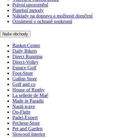
Právní upozornění
Platební metody
Náklady na dopravu a možnosti doručení
Oznámení o ochraně soukromí
Naše obchody
Basket-Center
Daily Bikers
Direct Running
Direct-Volley
Espace Golf
Foot-Store
Gallop Store
Golf and co
House of Rugby
La sellerie de Maé
Made in Paradis
Nauti-wave
On-Fight
Padel-Expert
Pecheur-Store
Pet and Garden
Slowood Interior