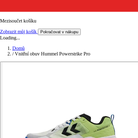
Mezisoučet košíku
Zobrazit můj košík
Pokračovat v nákupu
Loading...
Domů
/
Vnitřní obuv Hummel Powerstrike Pro