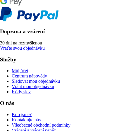
Doprava a vrácení
30 dní na rozmyšlenou
Vraťte svou objednávku
Služby
Můj účet
Centrum nápovědy
Sledovat mou objednávku
Vrátit mou objednávku
Kódy slev
O nás
Kdo jsme?
Kontaktujte nás
Všeobecné obchodní podmínky
Vrácení a vrácení peněz