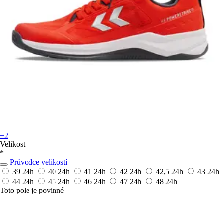
+2
Velikost
*
Průvodce velikostí
39
24h
40
24h
41
24h
42
24h
42,5
24h
43
24h
44
24h
45
24h
46
24h
47
24h
48
24h
Toto pole je povinné