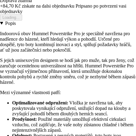
Doprava zdarma
+84,70 Kč
ziskate na dalsi objednavku
Pripsano po potvrzeni vasi
objednavky
Loading...
Popis
Indoorová obuv Hummel Powerstrike Pro je speciálně navržena pro
nadšence do házené, kteří hledají výkon a pohodlí. Určené pro
dospělé, tyto boty kombinují inovaci a styl, splňují požadavky hráčů,
ať už jsou začátečníci nebo pokročilí.
S jejich unisexovým designem se hodí jak pro muže, tak pro ženy, což
zaručuje ocenitelnou univerzálnost na hřišti. Hummel Powerstrike Pro
se vyznačují výjimečnou přilnavostí, která umožňuje dokonalou
kontrolu pohybů a rychlé změny směru, což je nezbytné během zápasů
házené.
Mezi významné vlastnosti patří:
Optimalizované odpružení:
Vložka je navržena tak, aby
poskytovala vynikající odpružení, snižující dopad na klouby a
zvyšující pohodlí během dlouhých herních seancí.
Prodyšnost:
Použité materiály umožňují efektivní cirkulaci
vzduchu, což zajišťuje, že vaše nohy zůstanou chladné i během
nejintenzivnějších zápasů.
Odolnost:
Postavené z pevných materiálů, tyto boty jsou