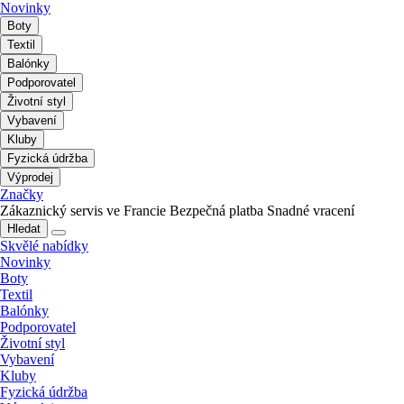
Novinky
Boty
Textil
Balónky
Podporovatel
Životní styl
Vybavení
Kluby
Fyzická údržba
Výprodej
Značky
Zákaznický servis ve Francie
Bezpečná platba
Snadné vracení
Hledat
Skvělé nabídky
Novinky
Boty
Textil
Balónky
Podporovatel
Životní styl
Vybavení
Kluby
Fyzická údržba