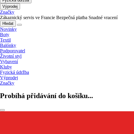
Fyzická údržba
Výprodej
Značky
Zákaznický servis ve Francie
Bezpečná platba
Snadné vracení
Hledat
Novinky
Boty
Textil
Balónky
Podporovatel
Životní styl
Vybavení
Kluby
Fyzická údržba
Výprodej
Značky
Probíhá přidávání do košíku...