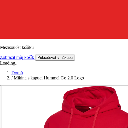
Mezisoučet košíku
Zobrazit můj košík
Pokračovat v nákupu
Loading...
Domů
/
Mikina s kapucí Hummel Go 2.0 Logo