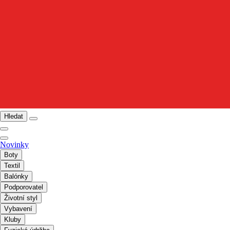
Hledat
Novinky
Boty
Textil
Balónky
Podporovatel
Životní styl
Vybavení
Kluby