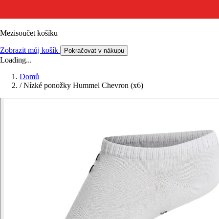
Mezisoučet košíku
Zobrazit můj košík
Pokračovat v nákupu
Loading...
Domů
/
Nízké ponožky Hummel Chevron (x6)