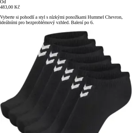
Od
483,00 Kč
Vyberte si pohodlí a styl s nízkými ponožkami Hummel Chevron,
ideálními pro bezproblémový vzhled. Balení po 6.