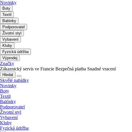
Novinky
Boty
Textil
Balónky
Podporovatel
Životní styl
Vybavení
Kluby
Fyzická údržba
Výprodej
Značky
Zákaznický servis ve Francie
Bezpečná platba
Snadné vracení
Hledat
Skvělé nabídky
Novinky
Boty
Textil
Balónky
Podporovatel
Životní styl
Vybavení
Kluby
Fyzická údržba