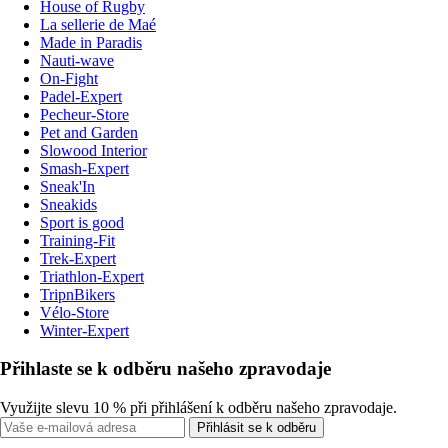
House of Rugby
La sellerie de Maé
Made in Paradis
Nauti-wave
On-Fight
Padel-Expert
Pecheur-Store
Pet and Garden
Slowood Interior
Smash-Expert
Sneak'In
Sneakids
Sport is good
Training-Fit
Trek-Expert
Triathlon-Expert
TripnBikers
Vélo-Store
Winter-Expert
Přihlaste se k odběru našeho zpravodaje
Využijte slevu 10 % při přihlášení k odběru našeho zpravodaje.
Přihlásit se k odběru