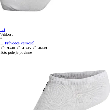
+-1
Velikost
*
Průvodce velikostí
36/40
41/45
46/48
Toto pole je povinné