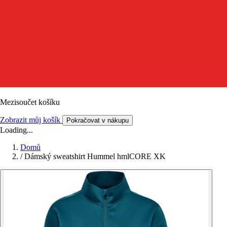
Mezisoučet košíku
Zobrazit můj košík
Pokračovat v nákupu
Loading...
Domů
/
Dámský sweatshirt Hummel hmlCORE XK