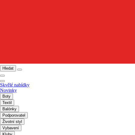
Hledat
Skvělé nabídky
Novinky
Boty
Textil
Balónky
Podporovatel
Životní styl
Vybavení
Kluby