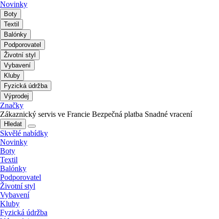
Novinky
Boty
Textil
Balónky
Podporovatel
Životní styl
Vybavení
Kluby
Fyzická údržba
Výprodej
Značky
Zákaznický servis ve Francie
Bezpečná platba
Snadné vracení
Hledat
Skvělé nabídky
Novinky
Boty
Textil
Balónky
Podporovatel
Životní styl
Vybavení
Kluby
Fyzická údržba