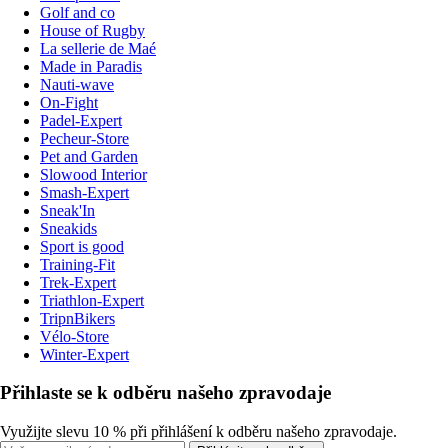
Golf and co
House of Rugby
La sellerie de Maé
Made in Paradis
Nauti-wave
On-Fight
Padel-Expert
Pecheur-Store
Pet and Garden
Slowood Interior
Smash-Expert
Sneak'In
Sneakids
Sport is good
Training-Fit
Trek-Expert
Triathlon-Expert
TripnBikers
Vélo-Store
Winter-Expert
Přihlaste se k odběru našeho zpravodaje
Využijte slevu 10 % při přihlášení k odběru našeho zpravodaje.