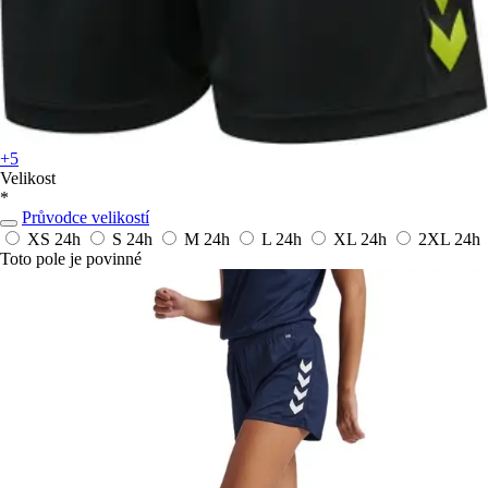
+5
Velikost
*
Průvodce velikostí
XS
24h
S
24h
M
24h
L
24h
XL
24h
2XL
24h
Toto pole je povinné