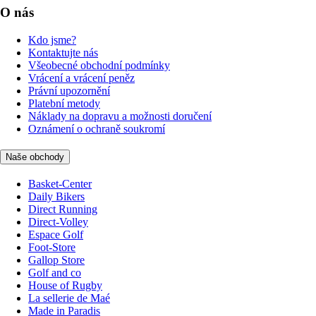
O nás
Kdo jsme?
Kontaktujte nás
Všeobecné obchodní podmínky
Vrácení a vrácení peněz
Právní upozornění
Platební metody
Náklady na dopravu a možnosti doručení
Oznámení o ochraně soukromí
Naše obchody
Basket-Center
Daily Bikers
Direct Running
Direct-Volley
Espace Golf
Foot-Store
Gallop Store
Golf and co
House of Rugby
La sellerie de Maé
Made in Paradis