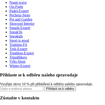
Nauti-wave
On-Fight
Padel-Expert
Pecheur-Store
Pet and Garden
Slowood Interior
Smash-Expert
Sneak'In
Sneakids
Sport is good
Training-Fit
Trek-Expert
Triathlon-Expert
TripnBikers
Vélo-Store
Winter-Expert
Přihlaste se k odběru našeho zpravodaje
Využijte slevu 10 % při přihlášení k odběru našeho zpravodaje.
Přihlásit se k odběru
Zůstaňte v kontaktu