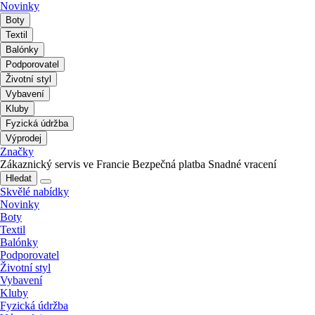
Novinky
Boty
Textil
Balónky
Podporovatel
Životní styl
Vybavení
Kluby
Fyzická údržba
Výprodej
Značky
Zákaznický servis ve Francie
Bezpečná platba
Snadné vracení
Hledat
Skvělé nabídky
Novinky
Boty
Textil
Balónky
Podporovatel
Životní styl
Vybavení
Kluby
Fyzická údržba