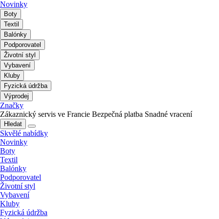
Novinky
Boty
Textil
Balónky
Podporovatel
Životní styl
Vybavení
Kluby
Fyzická údržba
Výprodej
Značky
Zákaznický servis ve Francie
Bezpečná platba
Snadné vracení
Hledat
Skvělé nabídky
Novinky
Boty
Textil
Balónky
Podporovatel
Životní styl
Vybavení
Kluby
Fyzická údržba