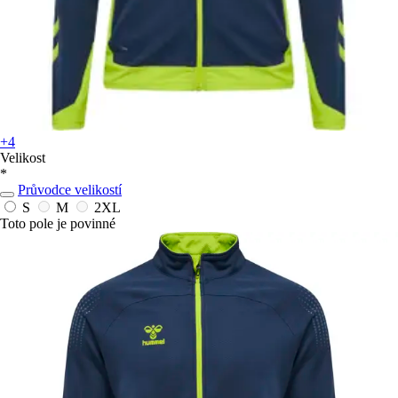
+4
Velikost
*
Průvodce velikostí
S
M
2XL
Toto pole je povinné