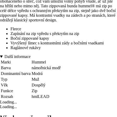
obohaceného o streč, což vám umožní volný pohyb všude, ať už jste
na hřišti nebo mimo něj. Tato zippovaná bunda hummel® má zip po
celé délce vpředu s ochranným překrytím na zip, stejně jako dvě boční
zippované kapsy. Má kontrastní vsadky na zádech a po stranách, které
odrážejí klasický sportovní design.
Fleece
Zapínání na zip vpředu s překrytím na zip
Boční zippované kapsy
Vyvýšený límec s kontrastními zády a bočními vsadkami
Raglánové rukávy
Další informace
Marki
Hummel
Barva
námořnická modř
Dominantní barva
Modrá
Typ
Muž
Věk
Dospělý
Funkce
Zip
Rozsah
hmlLEAD
Loading...
Loading...