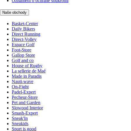
Oznámení o ochraně soukromí
Naše obchody
Basket-Center
Daily Bikers
Direct Running
Direct-Volley
Espace Golf
Foot-Store
Gallop Store
Golf and co
House of Rugby
La sellerie de Maé
Made in Paradis
Nauti-wave
On-Fight
Padel-Expert
Pecheur-Store
Pet and Garden
Slowood Interior
Smash-Expert
Sneak'In
Sneakids
Sport is good