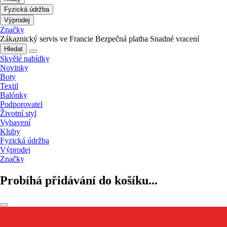
Fyzická údržba
Výprodej
Značky
Zákaznický servis ve Francie
Bezpečná platba
Snadné vracení
Hledat
Skvělé nabídky
Novinky
Boty
Textil
Balónky
Podporovatel
Životní styl
Vybavení
Kluby
Fyzická údržba
Výprodej
Značky
Probíhá přidávání do košíku...