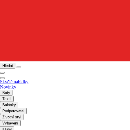
Hledat
Skvělé nabídky
Novinky
Boty
Textil
Balónky
Podporovatel
Životní styl
Vybavení
Kluby