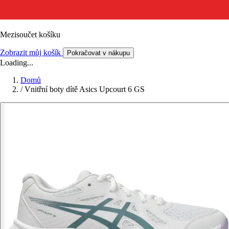
Mezisoučet košíku
Zobrazit můj košík
Pokračovat v nákupu
Loading...
Domů
/
Vnitřní boty dítě Asics Upcourt 6 GS