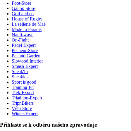
Foot-Store
Gallop Store
Golf and co
House of Rugby
La sellerie de Maé
Made in Paradis
Nauti-wave
On-Fight
Padel-Expert
Pecheur-Store
Pet and Garden
Slowood Interior
Smash-Expert
Sneak'In
Sneakids
Sport is good
Training-Fit
Trek-Expert
Triathlon-Expert
TripnBikers
Vélo-Store
Winter-Expert
Přihlaste se k odběru našeho zpravodaje