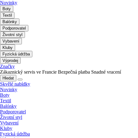
Novinky
Boty
Textil
Balónky
Podporovatel
Životní styl
Vybavení
Kluby
Fyzická údržba
Výprodej
Značky
Zákaznický servis ve Francie
Bezpečná platba
Snadné vracení
Hledat
Skvělé nabídky
Novinky
Boty
Textil
Balónky
Podporovatel
Životní styl
Vybavení
Kluby
Fyzická údržba