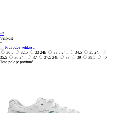
+2
Velikost
*
Průvodce velikostí
30,5
32,5
33
24h
33,5
24h
34,5
35
24h
35,5
36
24h
37
37,5
24h
38
39
39,5
40
Toto pole je povinné