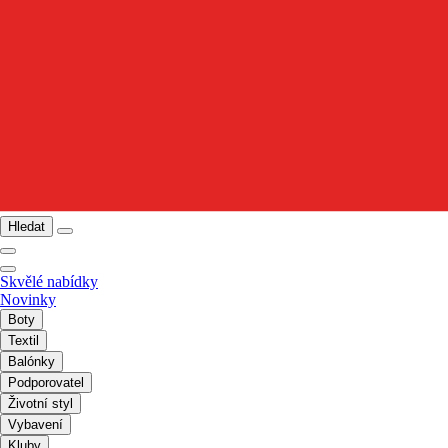
Hledat
Skvělé nabídky
Novinky
Boty
Textil
Balónky
Podporovatel
Životní styl
Vybavení
Kluby