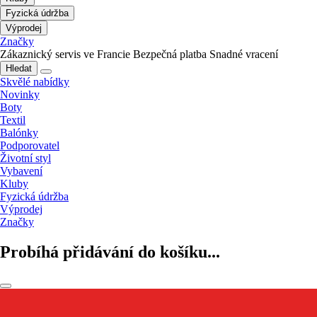
Fyzická údržba
Výprodej
Značky
Zákaznický servis ve Francie
Bezpečná platba
Snadné vracení
Hledat
Skvělé nabídky
Novinky
Boty
Textil
Balónky
Podporovatel
Životní styl
Vybavení
Kluby
Fyzická údržba
Výprodej
Značky
Probíhá přidávání do košíku...