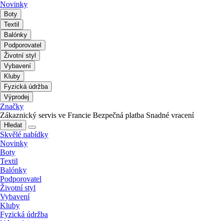
Novinky
Boty
Textil
Balónky
Podporovatel
Životní styl
Vybavení
Kluby
Fyzická údržba
Výprodej
Značky
Zákaznický servis ve Francie
Bezpečná platba
Snadné vracení
Hledat
Skvělé nabídky
Novinky
Boty
Textil
Balónky
Podporovatel
Životní styl
Vybavení
Kluby
Fyzická údržba