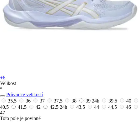
+6
Velikost
*
Průvodce velikostí
35,5
36
37
37,5
38
39
24h
39,5
40
40,5
41,5
42
42,5
24h
43,5
44
44,5
46
47
Toto pole je povinné