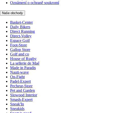
Oznámení o ochraně soukromí
Naše obchody
Basket-Center
Daily Bikers
Direct Running
Direct-Volley
Espace Golf
Foot-Store
Gallop Store
Golf and co
House of Rugby
La sellerie de Maé
Made in Paradis
Nauti-wave
On-Fight
Padel-Expert
Pecheur-Store
Pet and Garden
Slowood Interior
Smash-Expert
Sneak'In
Sneakids