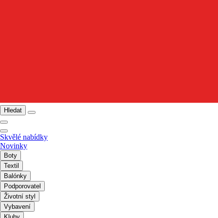
Hledat
Skvělé nabídky
Novinky
Boty
Textil
Balónky
Podporovatel
Životní styl
Vybavení
Kluby