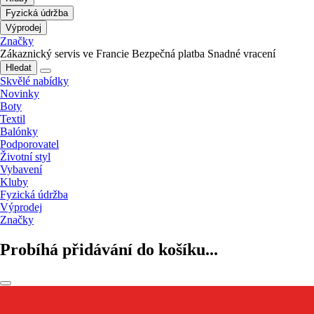
Fyzická údržba
Výprodej
Značky
Zákaznický servis ve Francie
Bezpečná platba
Snadné vracení
Hledat
Skvělé nabídky
Novinky
Boty
Textil
Balónky
Podporovatel
Životní styl
Vybavení
Kluby
Fyzická údržba
Výprodej
Značky
Probíhá přidávání do košíku...