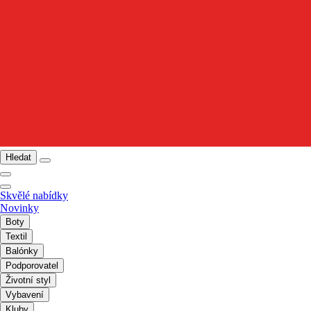
Hledat
Skvělé nabídky
Novinky
Boty
Textil
Balónky
Podporovatel
Životní styl
Vybavení
Kluby