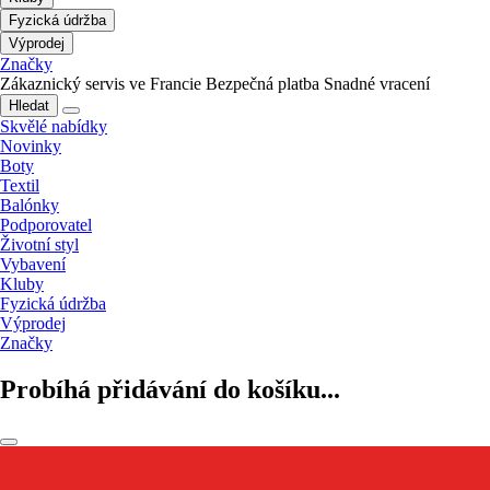
Fyzická údržba
Výprodej
Značky
Zákaznický servis ve Francie
Bezpečná platba
Snadné vracení
Hledat
Skvělé nabídky
Novinky
Boty
Textil
Balónky
Podporovatel
Životní styl
Vybavení
Kluby
Fyzická údržba
Výprodej
Značky
Probíhá přidávání do košíku...