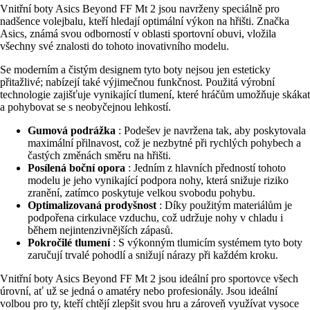
Vnitřní boty Asics Beyond FF Mt 2 jsou navrženy speciálně pro
nadšence volejbalu, kteří hledají optimální výkon na hřišti. Značka
Asics, známá svou odborností v oblasti sportovní obuvi, vložila
všechny své znalosti do tohoto inovativního modelu.
Se moderním a čistým designem tyto boty nejsou jen esteticky
přitažlivé; nabízejí také výjimečnou funkčnost. Použitá výrobní
technologie zajišťuje vynikající tlumení, které hráčům umožňuje skákat
a pohybovat se s neobyčejnou lehkostí.
Gumová podrážka
: Podešev je navržena tak, aby poskytovala
maximální přilnavost, což je nezbytné při rychlých pohybech a
častých změnách směru na hřišti.
Posílená boční opora
: Jedním z hlavních předností tohoto
modelu je jeho vynikající podpora nohy, která snižuje riziko
zranění, zatímco poskytuje velkou svobodu pohybu.
Optimalizovaná prodyšnost
: Díky použitým materiálům je
podpořena cirkulace vzduchu, což udržuje nohy v chladu i
během nejintenzivnějších zápasů.
Pokročilé tlumení
: S výkonným tlumicím systémem tyto boty
zaručují trvalé pohodlí a snižují nárazy při každém kroku.
Vnitřní boty Asics Beyond FF Mt 2 jsou ideální pro sportovce všech
úrovní, ať už se jedná o amatéry nebo profesionály. Jsou ideální
volbou pro ty, kteří chtějí zlepšit svou hru a zároveň využívat vysoce