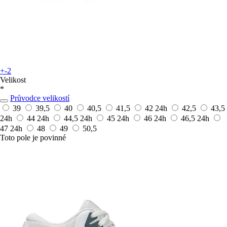
+-2
Velikost
*
Průvodce velikostí
39
39,5
40
40,5
41,5
42
24h
42,5
43,5
24h
44
24h
44,5
24h
45
24h
46
24h
46,5
24h
47
24h
48
49
50,5
Toto pole je povinné