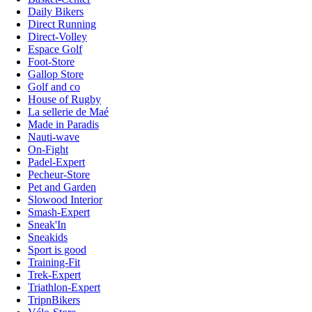
Daily Bikers
Direct Running
Direct-Volley
Espace Golf
Foot-Store
Gallop Store
Golf and co
House of Rugby
La sellerie de Maé
Made in Paradis
Nauti-wave
On-Fight
Padel-Expert
Pecheur-Store
Pet and Garden
Slowood Interior
Smash-Expert
Sneak'In
Sneakids
Sport is good
Training-Fit
Trek-Expert
Triathlon-Expert
TripnBikers