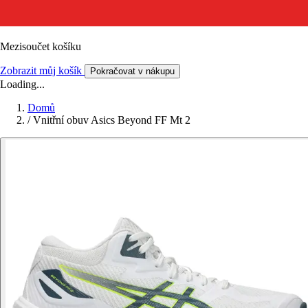
Mezisoučet košíku
Zobrazit můj košík
Pokračovat v nákupu
Loading...
Domů
/
Vnitřní obuv Asics Beyond FF Mt 2