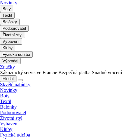
Novinky
Boty
Textil
Balónky
Podporovatel
Životní styl
Vybavení
Kluby
Fyzická údržba
Výprodej
Značky
Zákaznický servis ve Francie
Bezpečná platba
Snadné vracení
Hledat
Skvělé nabídky
Novinky
Boty
Textil
Balónky
Podporovatel
Životní styl
Vybavení
Kluby
Fyzická údržba