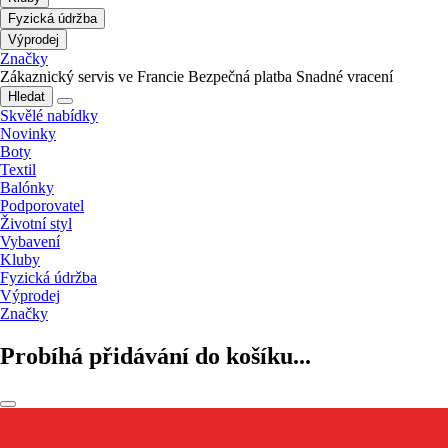
Fyzická údržba
Výprodej
Značky
Zákaznický servis ve Francie
Bezpečná platba
Snadné vracení
Hledat
Skvělé nabídky
Novinky
Boty
Textil
Balónky
Podporovatel
Životní styl
Vybavení
Kluby
Fyzická údržba
Výprodej
Značky
Probíhá přidávání do košíku...