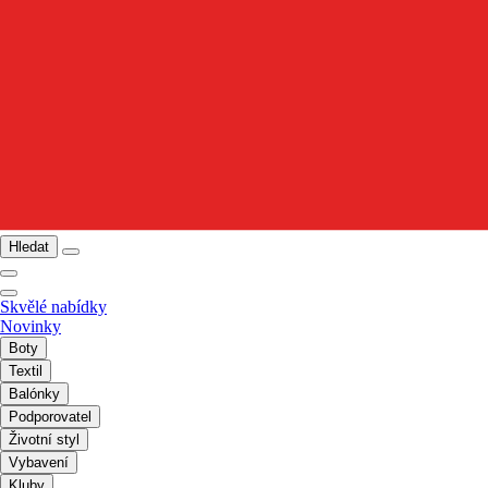
Hledat
Skvělé nabídky
Novinky
Boty
Textil
Balónky
Podporovatel
Životní styl
Vybavení
Kluby