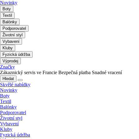
Novinky
Boty
Textil
Balónky
Podporovatel
Životní styl
Vybavení
Kluby
Fyzická údržba
Výprodej
Značky
Zákaznický servis ve Francie
Bezpečná platba
Snadné vracení
Hledat
Skvělé nabídky
Novinky
Boty
Textil
Balónky
Podporovatel
Životní styl
Vybavení
Kluby
Fyzická údržba