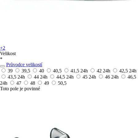
+2
Velikost
*
Průvodce velikostí
39
39,5
40
40,5
41,5
24h
42
24h
42,5
24h
43,5
24h
44
24h
44,5
24h
45
24h
46
24h
46,5
24h
47
48
49
50,5
Toto pole je povinné