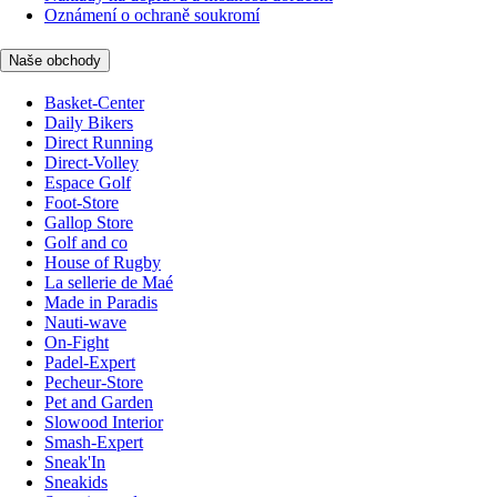
Oznámení o ochraně soukromí
Naše obchody
Basket-Center
Daily Bikers
Direct Running
Direct-Volley
Espace Golf
Foot-Store
Gallop Store
Golf and co
House of Rugby
La sellerie de Maé
Made in Paradis
Nauti-wave
On-Fight
Padel-Expert
Pecheur-Store
Pet and Garden
Slowood Interior
Smash-Expert
Sneak'In
Sneakids