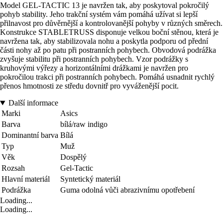
Model GEL-TACTIC 13 je navržen tak, aby poskytoval pokročilý
pohyb stability. Jeho trakční systém vám pomáhá užívat si lepší
přilnavost pro důvěrnější a kontrolovanější pohyby v různých směrech.
Konstrukce STABLETRUSS disponuje velkou boční stěnou, která je
navržena tak, aby stabilizovala nohu a poskytla podporu od přední
části nohy až po patu při postranních pohybech. Obvodová podrážka
zvyšuje stabilitu při postranních pohybech. Vzor podrážky s
kruhovými výřezy a horizontálními drážkami je navržen pro
pokročilou trakci při postranních pohybech. Pomáhá usnadnit rychlý
přenos hmotnosti ze středu dovnitř pro vyváženější pocit.
Další informace
Marki
Asics
Barva
bílá/raw indigo
Dominantní barva
Bílá
Typ
Muž
Věk
Dospělý
Rozsah
Gel-Tactic
Hlavní materiál
Syntetický materiál
Podrážka
Guma odolná vůči abrazivnímu opotřebení
Loading...
Loading...