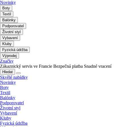
Novinky
Boty
Textil
Balónky
Podporovatel
Životní styl
Vybavení
Kluby
Fyzická údržba
Výprodej
Značky
Zákaznický servis ve Francie
Bezpečná platba
Snadné vracení
Hledat
Skvělé nabídky
Novinky
Boty
Textil
Balónky
Podporovatel
Životní styl
Vybavení
Kluby
Fyzická údržba