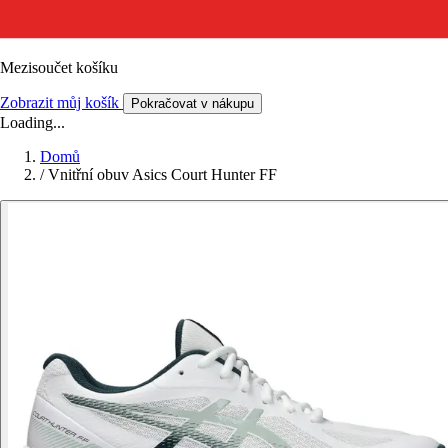
Mezisoučet košíku
Zobrazit můj košík
Pokračovat v nákupu
Loading...
Domů
/
Vnitřní obuv Asics Court Hunter FF