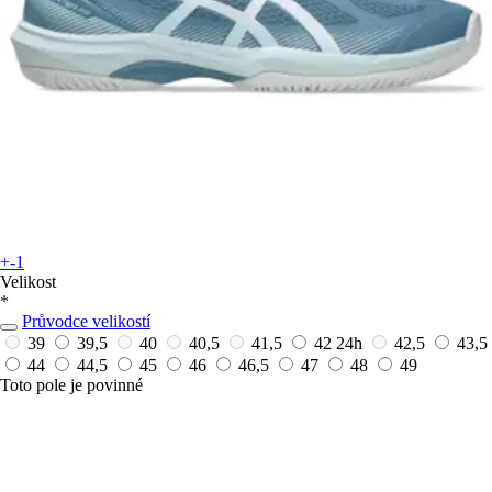
+-1
Velikost
*
Průvodce velikostí
39
39,5
40
40,5
41,5
42
24h
42,5
43,5
44
44,5
45
46
46,5
47
48
49
Toto pole je povinné