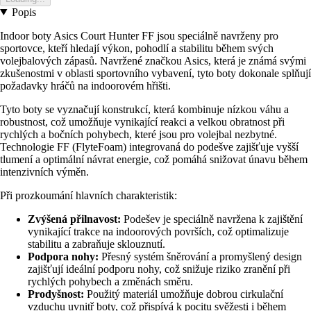
Popis
Indoor boty Asics Court Hunter FF jsou speciálně navrženy pro
sportovce, kteří hledají výkon, pohodlí a stabilitu během svých
volejbalových zápasů. Navržené značkou Asics, která je známá svými
zkušenostmi v oblasti sportovního vybavení, tyto boty dokonale splňují
požadavky hráčů na indoorovém hřišti.
Tyto boty se vyznačují konstrukcí, která kombinuje nízkou váhu a
robustnost, což umožňuje vynikající reakci a velkou obratnost při
rychlých a bočních pohybech, které jsou pro volejbal nezbytné.
Technologie FF (FlyteFoam) integrovaná do podešve zajišťuje vyšší
tlumení a optimální návrat energie, což pomáhá snižovat únavu během
intenzivních výměn.
Při prozkoumání hlavních charakteristik:
Zvýšená přilnavost:
Podešev je speciálně navržena k zajištění
vynikající trakce na indoorových površích, což optimalizuje
stabilitu a zabraňuje sklouznutí.
Podpora nohy:
Přesný systém šněrování a promyšlený design
zajišťují ideální podporu nohy, což snižuje riziko zranění při
rychlých pohybech a změnách směru.
Prodyšnost:
Použitý materiál umožňuje dobrou cirkulační
vzduchu uvnitř boty, což přispívá k pocitu svěžesti i během