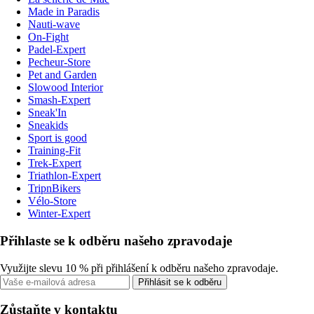
Made in Paradis
Nauti-wave
On-Fight
Padel-Expert
Pecheur-Store
Pet and Garden
Slowood Interior
Smash-Expert
Sneak'In
Sneakids
Sport is good
Training-Fit
Trek-Expert
Triathlon-Expert
TripnBikers
Vélo-Store
Winter-Expert
Přihlaste se k odběru našeho zpravodaje
Využijte slevu 10 % při přihlášení k odběru našeho zpravodaje.
Přihlásit se k odběru
Zůstaňte v kontaktu