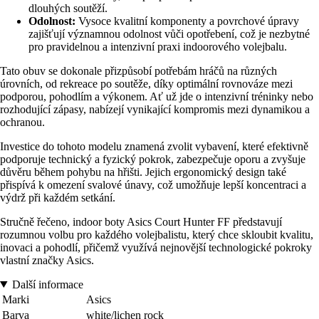
dlouhých soutěží.
Odolnost:
Vysoce kvalitní komponenty a povrchové úpravy
zajišťují významnou odolnost vůči opotřebení, což je nezbytné
pro pravidelnou a intenzivní praxi indoorového volejbalu.
Tato obuv se dokonale přizpůsobí potřebám hráčů na různých
úrovních, od rekreace po soutěže, díky optimální rovnováze mezi
podporou, pohodlím a výkonem. Ať už jde o intenzivní tréninky nebo
rozhodující zápasy, nabízejí vynikající kompromis mezi dynamikou a
ochranou.
Investice do tohoto modelu znamená zvolit vybavení, které efektivně
podporuje technický a fyzický pokrok, zabezpečuje oporu a zvyšuje
důvěru během pohybu na hřišti. Jejich ergonomický design také
přispívá k omezení svalové únavy, což umožňuje lepší koncentraci a
výdrž při každém setkání.
Stručně řečeno, indoor boty Asics Court Hunter FF představují
rozumnou volbu pro každého volejbalistu, který chce skloubit kvalitu,
inovaci a pohodlí, přičemž využívá nejnovější technologické pokroky
vlastní značky Asics.
Další informace
Marki
Asics
Barva
white/lichen rock