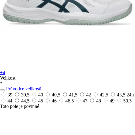
+4
Velikost
*
Průvodce velikostí
39
39,5
40
40,5
41,5
42
42,5
43,5
24h
44
44,5
45
46
46,5
47
48
49
50,5
Toto pole je povinné