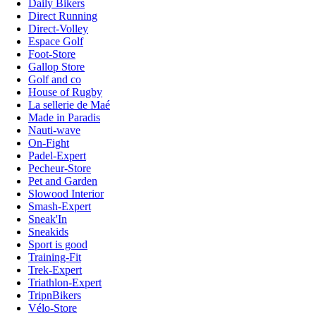
Daily Bikers
Direct Running
Direct-Volley
Espace Golf
Foot-Store
Gallop Store
Golf and co
House of Rugby
La sellerie de Maé
Made in Paradis
Nauti-wave
On-Fight
Padel-Expert
Pecheur-Store
Pet and Garden
Slowood Interior
Smash-Expert
Sneak'In
Sneakids
Sport is good
Training-Fit
Trek-Expert
Triathlon-Expert
TripnBikers
Vélo-Store