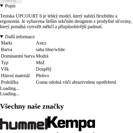
Loading...
Popis
Teniska UPCOURT 6 je lehký model, který nabízí flexibilitu a
ergonomii. Je vybavena širším sekčním designem z prodyšné síťoviny,
který pomáhá vytvořit měkčí a přizpůsobivější padnutí.
Další informace
Marki
Asics
Barva
saba blue/white
Dominantní barva
Modrá
Typ
Muž
Věk
Dospělý
Hlavní materiál
Pletivo
Podrážka
Guma odolná vůči abrazivnímu opotřebení
Loading...
Loading...
Všechny naše značky