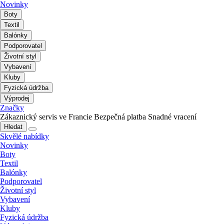
Novinky
Boty
Textil
Balónky
Podporovatel
Životní styl
Vybavení
Kluby
Fyzická údržba
Výprodej
Značky
Zákaznický servis ve Francie
Bezpečná platba
Snadné vracení
Hledat
Skvělé nabídky
Novinky
Boty
Textil
Balónky
Podporovatel
Životní styl
Vybavení
Kluby
Fyzická údržba