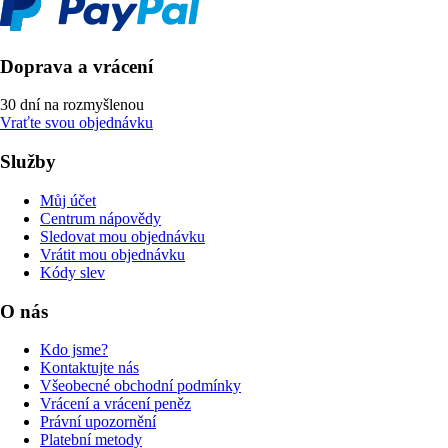
Doprava a vrácení
30 dní na rozmyšlenou
Vraťte svou objednávku
Služby
Můj účet
Centrum nápovědy
Sledovat mou objednávku
Vrátit mou objednávku
Kódy slev
O nás
Kdo jsme?
Kontaktujte nás
Všeobecné obchodní podmínky
Vrácení a vrácení peněz
Právní upozornění
Platební metody