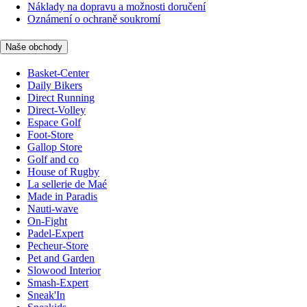
Náklady na dopravu a možnosti doručení
Oznámení o ochraně soukromí
Naše obchody
Basket-Center
Daily Bikers
Direct Running
Direct-Volley
Espace Golf
Foot-Store
Gallop Store
Golf and co
House of Rugby
La sellerie de Maé
Made in Paradis
Nauti-wave
On-Fight
Padel-Expert
Pecheur-Store
Pet and Garden
Slowood Interior
Smash-Expert
Sneak'In