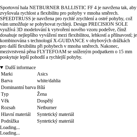
Sportovní hala NETBURNER BALLISTIC FF 4 je navržena tak, aby
zvyšovala rychlost a flexibilitu pro pohyby v mnoha směrech.
SPEEDTRUSS je navržena pro rychlé zrychlení a ostré pohyby, což
vám umožňuje se pohybovat rychleji. Design PRECISION SOLE
využívá 3D modelování k vytvoření nového vzoru podešve, čímž
dosahuje nejlepšího vyvážení mezi flexibilitou, lehkostí a přilnavostí; je
kombinována s technologií X-GUIDANCE v ohybových drážkách
pro další flexibilitu při pohybech v mnoha směrech. Nakonec,
mezivrstvená pěna FLYTEFOAM se sníženým podpatkem o 15 mm
poskytuje lepší pohodlí a rychlejší pohyby.
Další informace
Marki
Asics
Barva
white/dahlia
Dominantní barva
Bílá
Typ
Žena
Věk
Dospělý
Rozsah
Netburner
Hlavní materiál
Syntetický materiál
Podrážka
Syntetický materiál
Loading...
Loading...