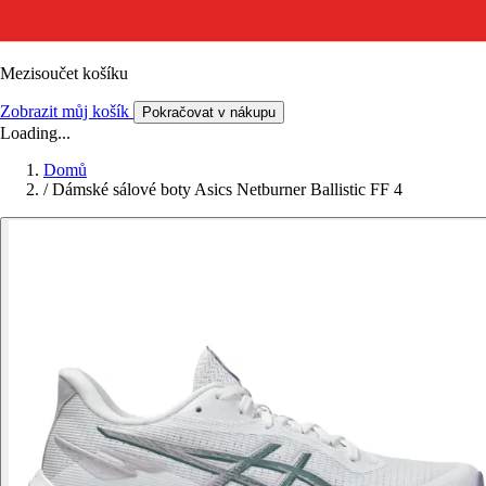
Mezisoučet košíku
Zobrazit můj košík
Pokračovat v nákupu
Loading...
Domů
/
Dámské sálové boty Asics Netburner Ballistic FF 4