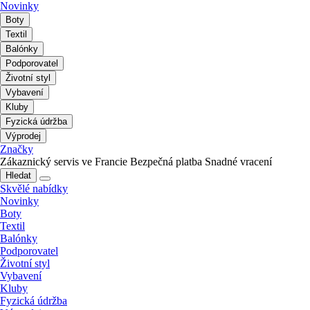
Novinky
Boty
Textil
Balónky
Podporovatel
Životní styl
Vybavení
Kluby
Fyzická údržba
Výprodej
Značky
Zákaznický servis ve Francie
Bezpečná platba
Snadné vracení
Hledat
Skvělé nabídky
Novinky
Boty
Textil
Balónky
Podporovatel
Životní styl
Vybavení
Kluby
Fyzická údržba