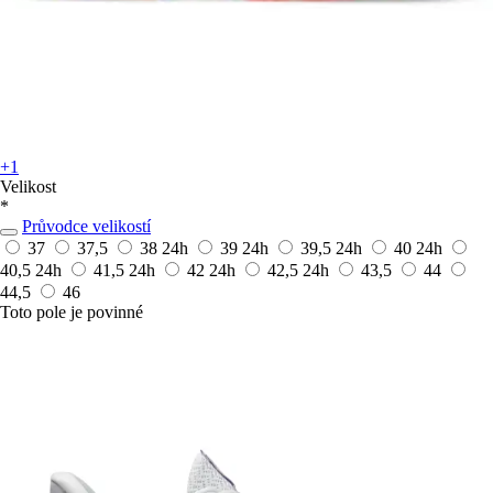
+1
Velikost
*
Průvodce velikostí
37
37,5
38
24h
39
24h
39,5
24h
40
24h
40,5
24h
41,5
24h
42
24h
42,5
24h
43,5
44
44,5
46
Toto pole je povinné