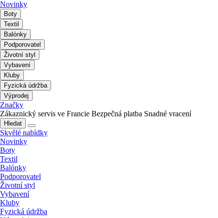
Novinky
Boty
Textil
Balónky
Podporovatel
Životní styl
Vybavení
Kluby
Fyzická údržba
Výprodej
Značky
Zákaznický servis ve Francie
Bezpečná platba
Snadné vracení
Hledat
Skvělé nabídky
Novinky
Boty
Textil
Balónky
Podporovatel
Životní styl
Vybavení
Kluby
Fyzická údržba