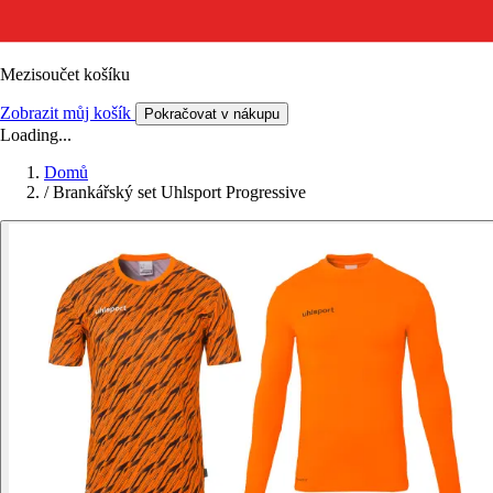
Mezisoučet košíku
Zobrazit můj košík
Pokračovat v nákupu
Loading...
Domů
/
Brankářský set Uhlsport Progressive