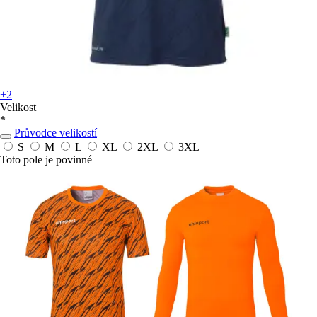
+2
Velikost
*
Průvodce velikostí
S
M
L
XL
2XL
3XL
Toto pole je povinné