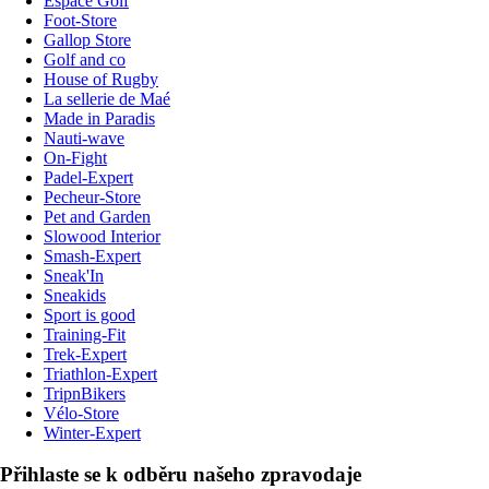
Espace Golf
Foot-Store
Gallop Store
Golf and co
House of Rugby
La sellerie de Maé
Made in Paradis
Nauti-wave
On-Fight
Padel-Expert
Pecheur-Store
Pet and Garden
Slowood Interior
Smash-Expert
Sneak'In
Sneakids
Sport is good
Training-Fit
Trek-Expert
Triathlon-Expert
TripnBikers
Vélo-Store
Winter-Expert
Přihlaste se k odběru našeho zpravodaje