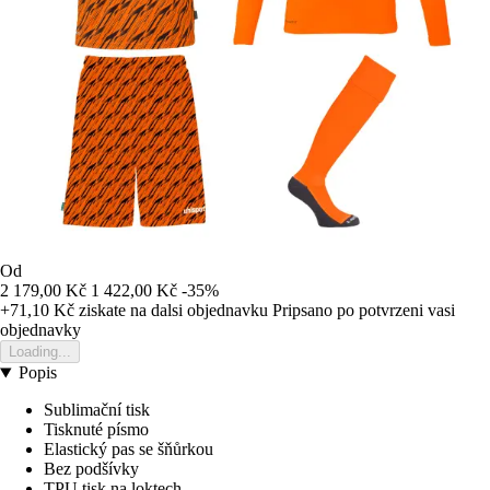
Od
2 179,00 Kč
1 422,00 Kč
-35%
+71,10 Kč
ziskate na dalsi objednavku
Pripsano po potvrzeni vasi
objednavky
Loading...
Popis
Sublimační tisk
Tisknuté písmo
Elastický pas se šňůrkou
Bez podšívky
TPU tisk na loktech