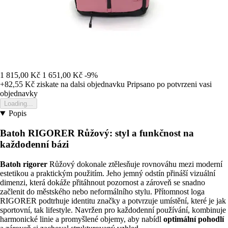
1 815,00 Kč
1 651,00 Kč
-9%
+82,55 Kč
ziskate na dalsi objednavku
Pripsano po potvrzeni vasi
objednavky
Loading...
Popis
Batoh RIGORER Růžový: styl a funkčnost na
každodenní bázi
Batoh rigorer
Růžový dokonale ztělesňuje rovnováhu mezi moderní
estetikou a praktickým použitím. Jeho jemný odstín přináší vizuální
dimenzi, která dokáže přitáhnout pozornost a zároveň se snadno
začlenit do městského nebo neformálního stylu. Přítomnost loga
RIGORER podtrhuje identitu značky a potvrzuje umístění, které je jak
sportovní, tak lifestyle. Navržen pro každodenní používání, kombinuje
harmonické linie a promyšlené objemy, aby nabídl
optimální pohodlí