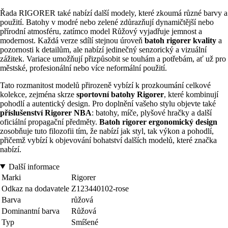
Řada RIGORER také nabízí další modely, které zkoumá různé barvy a
použití. Batohy v modré nebo zelené zdůrazňují dynamičtější nebo
přírodní atmosféru, zatímco model Růžový vyjadřuje jemnost a
modernost. Každá verze sdílí stejnou úroveň
batoh rigorer kvality
a
pozornosti k detailům, ale nabízí jedinečný senzorický a vizuální
zážitek. Variace umožňují přizpůsobit se touhám a potřebám, ať už pro
městské, profesionální nebo více neformální použití.
Tato rozmanitost modelů přirozeně vybízí k prozkoumání celkové
kolekce, zejména skrze
sportovní batohy Rigorer
, které kombinují
pohodlí a autentický design. Pro doplnění vašeho stylu objevte také
příslušenství Rigorer NBA
: batohy, míče, plyšové hračky a další
oficiální propagační předměty.
Batoh rigorer ergonomický design
zosobňuje tuto filozofii tím, že nabízí jak styl, tak výkon a pohodlí,
přičemž vybízí k objevování bohatství dalších modelů, které značka
nabízí.
Další informace
Marki
Rigorer
Odkaz na dodavatele
Z123440102-rose
Barva
růžová
Dominantní barva
Růžová
Typ
Smíšené