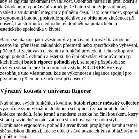
aby se zajistila maximální trvanlivost. Odolnost materiálu proti oděru a
každodennímu používání zaručuje, že batoh si udržuje svůj nový
vzhled a strukturální integritu v průběhu času. Tato robustnost, spojená
s ergonomií batohu, poskytuje spolehlivou a příjemnou zkušenost při
nošení, transformující jednoduchý doplněk na praktického a
estetického společníka v životě.
Batoh se ukazuje jako všestranný v používání. Provází každodenní
cestování, přenášení základních předmětů nebo specifického vybavení,
přičemž si zachovává elegantní a funkční provedení. Jeho schopnost
spojit pohodlí, ochranu a estetiku ho činí obzvlášť vhodným pro ty,
kteří hledají
batoh rigorer pohodlí styl
, schopný přizpůsobit se
různým situacím bez kompromisů v stylu. RIGORER Růžový
zosobňuje tuto všestranost, kde se výkonnost a elegance spojují pro
plynulou a příjemnou zkušenost při nošení.
Výrazný kousek v univerzu Rigorer
Nad rámec svých funkčních kvalit se
batoh rigorer městský collector
vyznačuje svou vizuální identitou a schopností zapadnout do širší
kolekce modelů. Jeho jemná a moderní estetika ho činí kouskem, který
si rádi pravidelně nosíte, zatímco si zachováváte osobní styl.
Kombinace ergonomie, pohodlí a trvanlivosti propůjčuje batohu téměř
sběratelskou dimenzi, kde se objekt stává poznatelným a přitažlivým v
průběhu času.