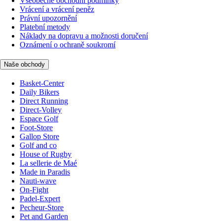
Všeobecné obchodní podmínky
Vrácení a vrácení peněz
Právní upozornění
Platební metody
Náklady na dopravu a možnosti doručení
Oznámení o ochraně soukromí
Naše obchody
Basket-Center
Daily Bikers
Direct Running
Direct-Volley
Espace Golf
Foot-Store
Gallop Store
Golf and co
House of Rugby
La sellerie de Maé
Made in Paradis
Nauti-wave
On-Fight
Padel-Expert
Pecheur-Store
Pet and Garden