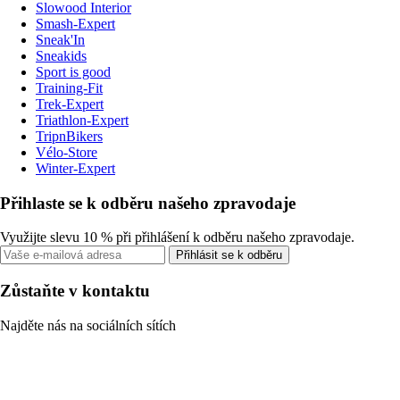
Slowood Interior
Smash-Expert
Sneak'In
Sneakids
Sport is good
Training-Fit
Trek-Expert
Triathlon-Expert
TripnBikers
Vélo-Store
Winter-Expert
Přihlaste se k odběru našeho zpravodaje
Využijte slevu 10 % při přihlášení k odběru našeho zpravodaje.
Přihlásit se k odběru
Zůstaňte v kontaktu
Najděte nás na sociálních sítích