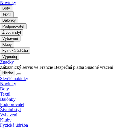
Novinky
Boty
Textil
Balónky
Podporovatel
Životní styl
Vybavení
Kluby
Fyzická údržba
Výprodej
Značky
Zákaznický servis ve Francie
Bezpečná platba
Snadné vracení
Hledat
Skvělé nabídky
Novinky
Boty
Textil
Balónky
Podporovatel
Životní styl
Vybavení
Kluby
Fyzická údržba