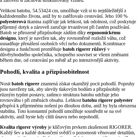
a zároveň si zachoval strukturovaný vzhled.
Velikost batohu, 54.53424 cm, umožňuje vzít si to nejdůležitější z
každodenního života, aniž by to zatěžovalo cestování. Jeho 100 %
polyesterová
tkanina zajišťuje jak lehkost, tak odolnost, což poskytuje
příjemný dotyk a zároveň zaručuje trvanlivost při častém používání.
Batoh se přirozeně přizpůsobuje zádům díky
ergonomickému
designu
, který je navržen tak, aby rovnoměrně rozložil váhu, což
usnadňuje přenášení osobních věcí nebo dokumentů. Kombinace
designu a funkčnosti proměňuje
batoh rigorer růžový
v
důvěryhodného společníka, schopného souviset se všemi změnami
během dne, od cestování po městě až po intenzivnější aktivity.
Pohodlí, kvalita a přizpůsobitelnost
Nosit
batoh rigorer
znamená získat okamžitý pocit pohodlí. Popruhy
jsou navrženy tak, aby ulevily tlakovým bodům a přizpůsobily se
různým typům postavy, zatímco struktura batohu udržuje jeho
rovnováhu i při změnách obsahu. Lehkost
batohu rigorer polyester
přispívá k příjemnému nošení po dlouhou dobu, aniž by byla ohrozena
stabilita. Toto konstantní pohodlí umožňuje soustředit se na své
aktivity, aniž byste kdy cítili únavu nebo nepohodlí.
Kvalita rigorer výroby
je klíčovým prvkem zkušenosti RIGORER.
Každý šev a každé dokončení svědčí o pozornosti věnované detailům,