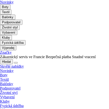
Novinky
Boty
Textil
Balónky
Podporovatel
Životní styl
Vybavení
Kluby
Fyzická údržba
Výprodej
Značky
Zákaznický servis ve Francie
Bezpečná platba
Snadné vracení
Hledat
Skvělé nabídky
Novinky
Boty
Textil
Balónky
Podporovatel
Životní styl
Vybavení
Kluby
Fyzická údržba