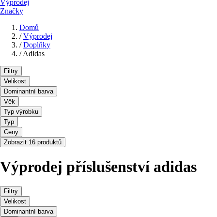
Výprodej
Značky
Domů
/
Výprodej
/
Doplňky
/
Adidas
Filtry
Velikost
Dominantní barva
Věk
Typ výrobku
Typ
Ceny
Zobrazit 16 produktů
Výprodej příslušenství adidas
Filtry
Velikost
Dominantní barva