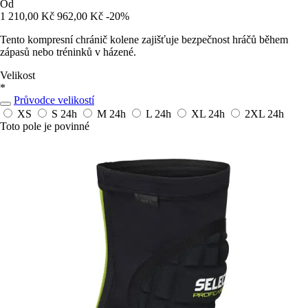
Od
1 210,00 Kč
962,00 Kč
-20%
Tento kompresní chránič kolene zajišťuje bezpečnost hráčů během
zápasů nebo tréninků v házené.
Velikost
*
Průvodce velikostí
XS
S
24h
M
24h
L
24h
XL
24h
2XL
24h
Toto pole je povinné