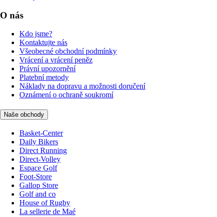
O nás
Kdo jsme?
Kontaktujte nás
Všeobecné obchodní podmínky
Vrácení a vrácení peněz
Právní upozornění
Platební metody
Náklady na dopravu a možnosti doručení
Oznámení o ochraně soukromí
Naše obchody
Basket-Center
Daily Bikers
Direct Running
Direct-Volley
Espace Golf
Foot-Store
Gallop Store
Golf and co
House of Rugby
La sellerie de Maé