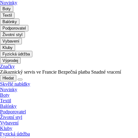
Novinky
Boty
Textil
Balónky
Podporovatel
Životní styl
Vybavení
Kluby
Fyzická údržba
Výprodej
Značky
Zákaznický servis ve Francie
Bezpečná platba
Snadné vracení
Hledat
Skvělé nabídky
Novinky
Boty
Textil
Balónky
Podporovatel
Životní styl
Vybavení
Kluby
Fyzická údržba