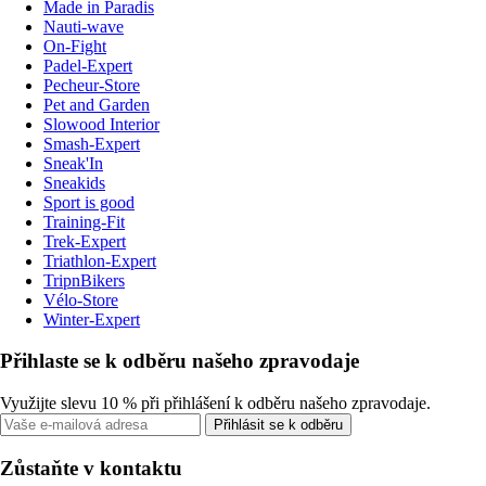
Made in Paradis
Nauti-wave
On-Fight
Padel-Expert
Pecheur-Store
Pet and Garden
Slowood Interior
Smash-Expert
Sneak'In
Sneakids
Sport is good
Training-Fit
Trek-Expert
Triathlon-Expert
TripnBikers
Vélo-Store
Winter-Expert
Přihlaste se k odběru našeho zpravodaje
Využijte slevu 10 % při přihlášení k odběru našeho zpravodaje.
Přihlásit se k odběru
Zůstaňte v kontaktu