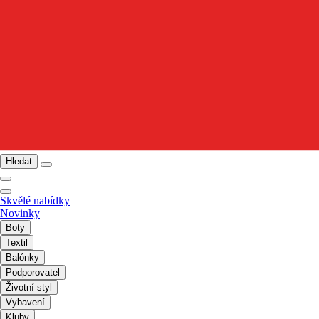
Hledat
Skvělé nabídky
Novinky
Boty
Textil
Balónky
Podporovatel
Životní styl
Vybavení
Kluby