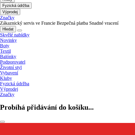
Fyzická údržba
Výprodej
Značky
Zákaznický servis ve Francie
Bezpečná platba
Snadné vracení
Hledat
Skvělé nabídky
Novinky
Boty
Textil
Balónky
Podporovatel
Životní styl
Vybavení
Kluby
Fyzická údržba
Výprodej
Značky
Probíhá přidávání do košíku...