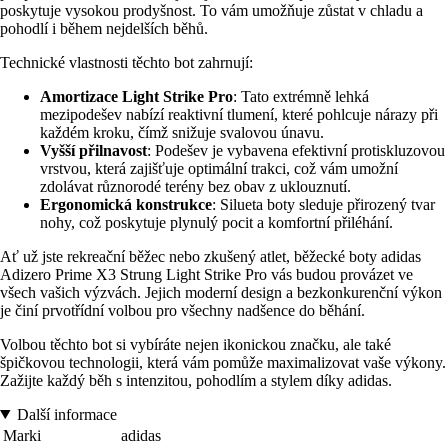
poskytuje vysokou prodyšnost. To vám umožňuje zůstat v chladu a
pohodlí i během nejdelších běhů.
Technické vlastnosti těchto bot zahrnují:
Amortizace Light Strike Pro
: Tato extrémně lehká
mezipodešev nabízí reaktivní tlumení, které pohlcuje nárazy při
každém kroku, čímž snižuje svalovou únavu.
Vyšší přilnavost
: Podešev je vybavena efektivní protiskluzovou
vrstvou, která zajišťuje optimální trakci, což vám umožní
zdolávat různorodé terény bez obav z uklouznutí.
Ergonomická konstrukce
: Silueta boty sleduje přirozený tvar
nohy, což poskytuje plynulý pocit a komfortní přiléhání.
Ať už jste rekreační běžec nebo zkušený atlet, běžecké boty adidas
Adizero Prime X3 Strung Light Strike Pro vás budou provázet ve
všech vašich výzvách. Jejich moderní design a bezkonkurenční výkon
je činí prvotřídní volbou pro všechny nadšence do běhání.
Volbou těchto bot si vybíráte nejen ikonickou značku, ale také
špičkovou technologii, která vám pomůže maximalizovat vaše výkony.
Zažijte každý běh s intenzitou, pohodlím a stylem díky adidas.
Další informace
Marki
adidas