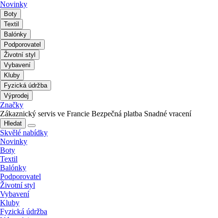
Novinky
Boty
Textil
Balónky
Podporovatel
Životní styl
Vybavení
Kluby
Fyzická údržba
Výprodej
Značky
Zákaznický servis ve Francie
Bezpečná platba
Snadné vracení
Hledat
Skvělé nabídky
Novinky
Boty
Textil
Balónky
Podporovatel
Životní styl
Vybavení
Kluby
Fyzická údržba