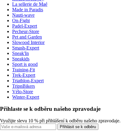
La sellerie de Maé
Made in Paradis
Nauti-wave
On-Fight
Padel-Expert
Pecheur-Store
Pet and Garden
Slowood Interior
Smash-Expert
Sneak'In
Sneakids
Sport is good
Training-Fit
Trek-Expert
Triathlon-Expert
TripnBikers
Vélo-Store
Winter-Expert
Přihlaste se k odběru našeho zpravodaje
Využijte slevu 10 % při přihlášení k odběru našeho zpravodaje.
Přihlásit se k odběru