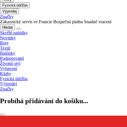
Fyzická údržba
Výprodej
Značky
Zákaznický servis ve Francie
Bezpečná platba
Snadné vracení
Hledat
Skvělé nabídky
Novinky
Boty
Textil
Balónky
Podporovatel
Životní styl
Vybavení
Kluby
Fyzická údržba
Výprodej
Značky
Probíhá přidávání do košíku...