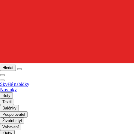
Hledat
Skvělé nabídky
Novinky
Boty
Textil
Balónky
Podporovatel
Životní styl
Vybavení
Kluby