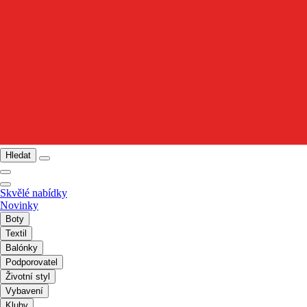
Hledat
Skvělé nabídky
Novinky
Boty
Textil
Balónky
Podporovatel
Životní styl
Vybavení
Kluby