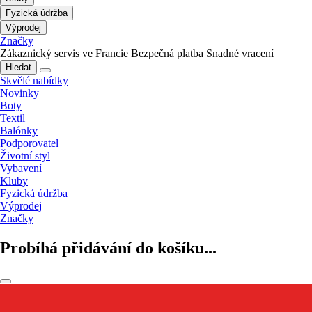
Fyzická údržba
Výprodej
Značky
Zákaznický servis ve Francie
Bezpečná platba
Snadné vracení
Hledat
Skvělé nabídky
Novinky
Boty
Textil
Balónky
Podporovatel
Životní styl
Vybavení
Kluby
Fyzická údržba
Výprodej
Značky
Probíhá přidávání do košíku...