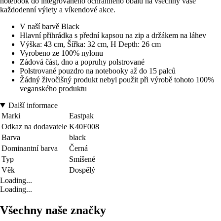
notebook do integrovaného ochranného obalu na všechny vaše
každodenní výlety a víkendové akce.
V naší barvě Black
Hlavní přihrádka s přední kapsou na zip a držákem na láhev
Výška: 43 cm, Šířka: 32 cm, H Depth: 26 cm
Vyrobeno ze 100% nylonu
Zádová část, dno a popruhy polstrované
Polstrované pouzdro na notebooky až do 15 palců
Žádný živočišný produkt nebyl použit při výrobě tohoto 100%
veganského produktu
Další informace
Marki
Eastpak
Odkaz na dodavatele
K40F008
Barva
black
Dominantní barva
Černá
Typ
Smíšené
Věk
Dospělý
Loading...
Loading...
Všechny naše značky