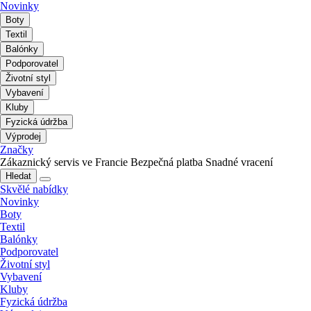
Novinky
Boty
Textil
Balónky
Podporovatel
Životní styl
Vybavení
Kluby
Fyzická údržba
Výprodej
Značky
Zákaznický servis ve Francie
Bezpečná platba
Snadné vracení
Hledat
Skvělé nabídky
Novinky
Boty
Textil
Balónky
Podporovatel
Životní styl
Vybavení
Kluby
Fyzická údržba