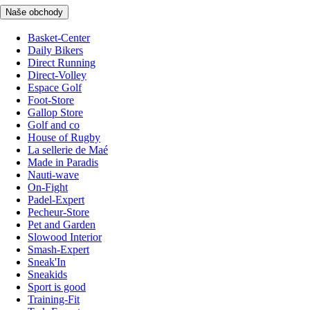
Naše obchody
Basket-Center
Daily Bikers
Direct Running
Direct-Volley
Espace Golf
Foot-Store
Gallop Store
Golf and co
House of Rugby
La sellerie de Maé
Made in Paradis
Nauti-wave
On-Fight
Padel-Expert
Pecheur-Store
Pet and Garden
Slowood Interior
Smash-Expert
Sneak'In
Sneakids
Sport is good
Training-Fit