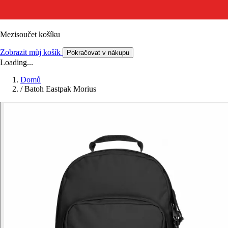
Mezisoučet košíku
Zobrazit můj košík
Pokračovat v nákupu
Loading...
Domů
/
Batoh Eastpak Morius