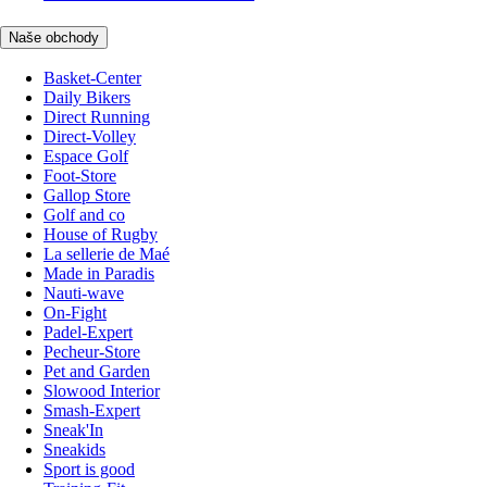
Naše obchody
Basket-Center
Daily Bikers
Direct Running
Direct-Volley
Espace Golf
Foot-Store
Gallop Store
Golf and co
House of Rugby
La sellerie de Maé
Made in Paradis
Nauti-wave
On-Fight
Padel-Expert
Pecheur-Store
Pet and Garden
Slowood Interior
Smash-Expert
Sneak'In
Sneakids
Sport is good