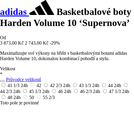
adidas
Basketbalové boty
Harden Volume 10 ‘Supernova’
Od
3 873,00 Kč
2 743,00 Kč
-29%
Maximalizujte své výkony na hřišti s basketbalovými botami adidas
Harden Volume 10, dokonalou kombinací pohodlí a stylu.
Velikost
*
Průvodce velikostí
41 1/3
24h
42
42 2/3
24h
43 1/3
24h
44
24h
44 2/3
24h
45 1/3
24h
46
24h
46 2/3
24h
47 1/3
24h
48
24h
50
55 2/3
Toto pole je povinné