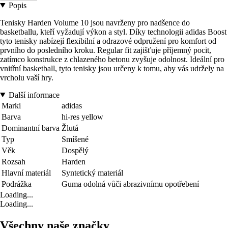
Popis
Tenisky Harden Volume 10 jsou navrženy pro nadšence do
basketballu, kteří vyžadují výkon a styl. Díky technologii adidas Boost
tyto tenisky nabízejí flexibilní a odrazové odpružení pro komfort od
prvního do posledního kroku. Regular fit zajišťuje příjemný pocit,
zatímco konstrukce z chlazeného betonu zvyšuje odolnost. Ideální pro
vnitřní basketball, tyto tenisky jsou určeny k tomu, aby vás udržely na
vrcholu vaší hry.
Další informace
Marki
adidas
Barva
hi-res yellow
Dominantní barva
Žlutá
Typ
Smíšené
Věk
Dospělý
Rozsah
Harden
Hlavní materiál
Syntetický materiál
Podrážka
Guma odolná vůči abrazivnímu opotřebení
Loading...
Loading...
Všechny naše značky