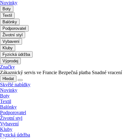
Novinky
Boty
Textil
Balónky
Podporovatel
Životní styl
Vybavení
Kluby
Fyzická údržba
Výprodej
Značky
Zákaznický servis ve Francie
Bezpečná platba
Snadné vracení
Hledat
Skvělé nabídky
Novinky
Boty
Textil
Balónky
Podporovatel
Životní styl
Vybavení
Kluby
Fyzická údržba