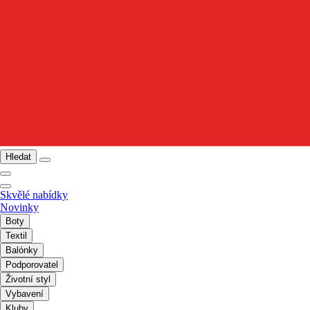
Hledat
Skvělé nabídky
Novinky
Boty
Textil
Balónky
Podporovatel
Životní styl
Vybavení
Kluby