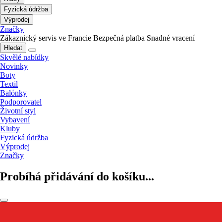
Fyzická údržba
Výprodej
Značky
Zákaznický servis ve Francie
Bezpečná platba
Snadné vracení
Hledat
Skvělé nabídky
Novinky
Boty
Textil
Balónky
Podporovatel
Životní styl
Vybavení
Kluby
Fyzická údržba
Výprodej
Značky
Probíhá přidávání do košíku...