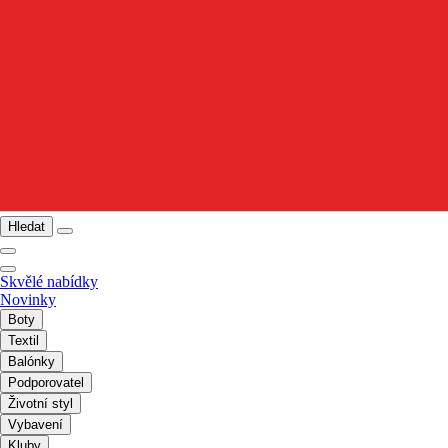
Hledat
Skvělé nabídky
Novinky
Boty
Textil
Balónky
Podporovatel
Životní styl
Vybavení
Kluby