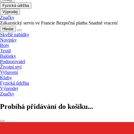
Fyzická údržba
Výprodej
Značky
Zákaznický servis ve Francie
Bezpečná platba
Snadné vracení
Hledat
Skvělé nabídky
Novinky
Boty
Textil
Balónky
Podporovatel
Životní styl
Vybavení
Kluby
Fyzická údržba
Výprodej
Značky
Probíhá přidávání do košíku...