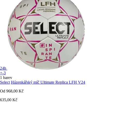
24h
+-3
1 barev
Select
Házenkářský míč Ultimate Replica LFH V24
Od
968,00 Kč
635,00 Kč