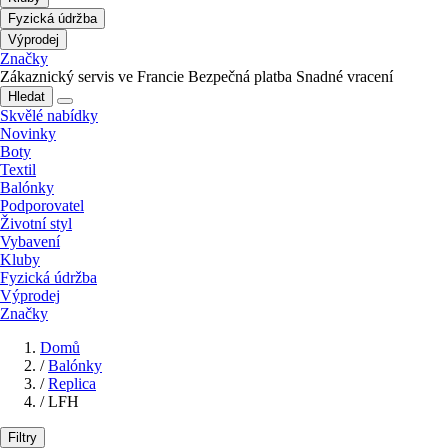
Fyzická údržba
Výprodej
Značky
Zákaznický servis ve Francie
Bezpečná platba
Snadné vracení
Hledat
Skvělé nabídky
Novinky
Boty
Textil
Balónky
Podporovatel
Životní styl
Vybavení
Kluby
Fyzická údržba
Výprodej
Značky
Domů
/
Balónky
/
Replica
/
LFH
Filtry