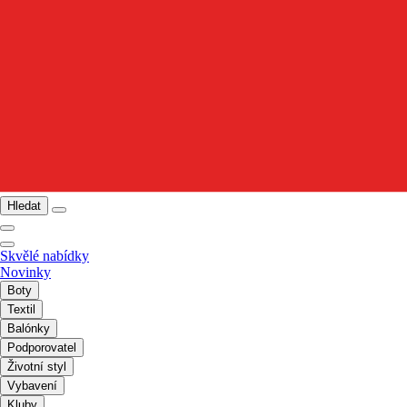
Hledat
Skvělé nabídky
Novinky
Boty
Textil
Balónky
Podporovatel
Životní styl
Vybavení
Kluby