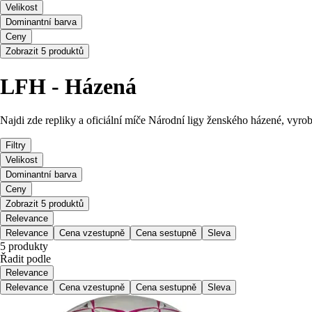
Velikost
Dominantní barva
Ceny
Zobrazit 5 produktů
LFH - Házená
Najdi zde repliky a oficiální míče Národní ligy ženského házené, vyro
Filtry
Velikost
Dominantní barva
Ceny
Zobrazit 5 produktů
Relevance
Relevance
Cena vzestupně
Cena sestupně
Sleva
5 produkty
Řadit podle
Relevance
Relevance
Cena vzestupně
Cena sestupně
Sleva