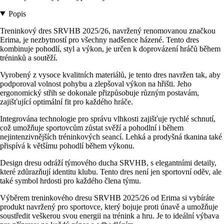
Popis
Treninkový dres SRVHB 2025/26, navržený renomovanou značkou
Erima, je nezbytností pro všechny nadšence házené. Tento dres
kombinuje pohodlí, styl a výkon, je určen k doprovázení hráčů během
tréninků a soutěží.
Vyrobený z vysoce kvalitních materiálů, je tento dres navržen tak, aby
podporoval volnost pohybu a zlepšoval výkon na hřišti. Jeho
ergonomický střih se dokonale přizpůsobuje různým postavám,
zajišťující optimální fit pro každého hráče.
Integrována technologie pro správu vlhkosti zajišťuje rychlé schnutí,
což umožňuje sportovcům zůstat svěží a pohodlní i během
nejintenzivnějších tréninkových seancí. Lehká a prodyšná tkanina také
přispívá k většímu pohodlí během výkonu.
Design dresu odráží týmového ducha SRVHB, s elegantními detaily,
které zdůrazňují identitu klubu. Tento dres není jen sportovní oděv, ale
také symbol hrdosti pro každého člena týmu.
Výběrem treninkového dresu SRVHB 2025/26 od Erima si vybíráte
produkt navržený pro sportovce, který bojuje proti únavě a umožňuje
soustředit veškerou svou energii na trénink a hru. Je to ideální výbava