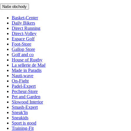
Naše obchody
Basket-Center
Daily Bikers
Direct Running
Direct-Volley
Espace Golf
Foot-Store
Gallop Store
Golf and co
House of Rugby
La sellerie de Maé
Made in Paradis
Nauti-wave
On-Fight
Padel-Expert
Pecheur-Store
Pet and Garden
Slowood Interior
Smash-Expert
Sneak'In
Sneakids
Sport is good
Training-Fit