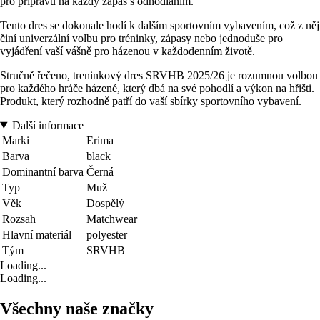
pro přípravu na každý zápas s odhodláním.
Tento dres se dokonale hodí k dalším sportovním vybavením, což z něj
činí univerzální volbu pro tréninky, zápasy nebo jednoduše pro
vyjádření vaší vášně pro házenou v každodenním životě.
Stručně řečeno, treninkový dres SRVHB 2025/26 je rozumnou volbou
pro každého hráče házené, který dbá na své pohodlí a výkon na hřišti.
Produkt, který rozhodně patří do vaší sbírky sportovního vybavení.
Další informace
Marki
Erima
Barva
black
Dominantní barva
Černá
Typ
Muž
Věk
Dospělý
Rozsah
Matchwear
Hlavní materiál
polyester
Tým
SRVHB
Loading...
Loading...
Všechny naše značky