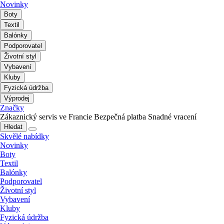
Novinky
Boty
Textil
Balónky
Podporovatel
Životní styl
Vybavení
Kluby
Fyzická údržba
Výprodej
Značky
Zákaznický servis ve Francie
Bezpečná platba
Snadné vracení
Hledat
Skvělé nabídky
Novinky
Boty
Textil
Balónky
Podporovatel
Životní styl
Vybavení
Kluby
Fyzická údržba