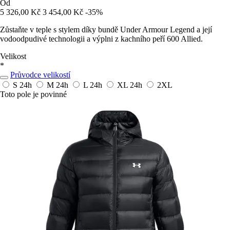
Od
5 326,00 Kč
3 454,00 Kč
-35%
Zůstaňte v teple s stylem díky bundě Under Armour Legend a její
vodoodpudivé technologii a výplni z kachního peří 600 Allied.
Velikost
*
Průvodce velikostí
S
24h
M
24h
L
24h
XL
24h
2XL
Toto pole je povinné