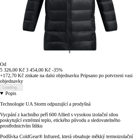
Od
5 326,00 Kč
3 454,00 Kč
-35%
+172,70 Kč
ziskate na dalsi objednavku
Pripsano po potvrzeni vasi
objednavky
Loading...
Popis
Technologie UA Storm odpuzující a prodyšná
Vycpání z kachního peří 600 Allied s vysokou izolační silou
poskytující extrémní teplo, etického původu a sledovatelného
prostřednictvím štítku
Podšívka ColdGear® Infrared, která obsahuje měkký termoizolační