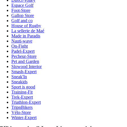
Direct-Volley
Espace Golf
Foot-Store
Gallop Store
Golf and co
House of Rugby
La sellerie de Maé
Made in Paradis
Nauti-wave
On-Fight
Padel-Expert
Pecheur-Store
Pet and Garden
Slowood Interior
Smash-Expert
Sneak'In
Sneakids
Sport is good
Training-Fit
Trek-Expert
Triathlon-Expert
TripnBikers
Vélo-Store
Winter-Expert