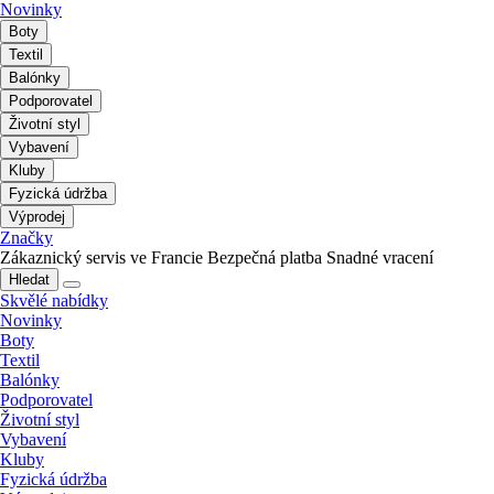
Novinky
Boty
Textil
Balónky
Podporovatel
Životní styl
Vybavení
Kluby
Fyzická údržba
Výprodej
Značky
Zákaznický servis ve Francie
Bezpečná platba
Snadné vracení
Hledat
Skvělé nabídky
Novinky
Boty
Textil
Balónky
Podporovatel
Životní styl
Vybavení
Kluby
Fyzická údržba