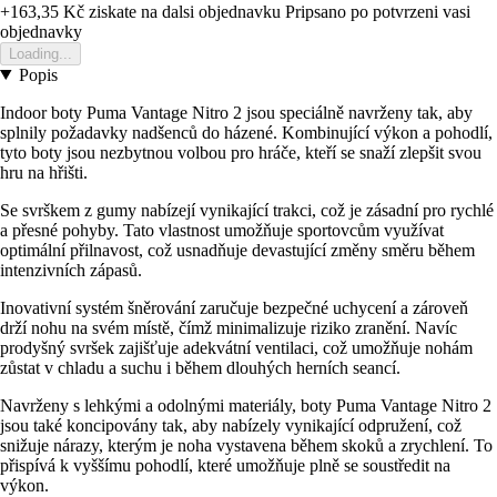
+163,35 Kč
ziskate na dalsi objednavku
Pripsano po potvrzeni vasi
objednavky
Loading...
Popis
Indoor boty Puma Vantage Nitro 2 jsou speciálně navrženy tak, aby
splnily požadavky nadšenců do házené. Kombinující výkon a pohodlí,
tyto boty jsou nezbytnou volbou pro hráče, kteří se snaží zlepšit svou
hru na hřišti.
Se svrškem z gumy nabízejí vynikající trakci, což je zásadní pro rychlé
a přesné pohyby. Tato vlastnost umožňuje sportovcům využívat
optimální přilnavost, což usnadňuje devastující změny směru během
intenzivních zápasů.
Inovativní systém šněrování zaručuje bezpečné uchycení a zároveň
drží nohu na svém místě, čímž minimalizuje riziko zranění. Navíc
prodyšný svršek zajišťuje adekvátní ventilaci, což umožňuje nohám
zůstat v chladu a suchu i během dlouhých herních seancí.
Navrženy s lehkými a odolnými materiály, boty Puma Vantage Nitro 2
jsou také koncipovány tak, aby nabízely vynikající odpružení, což
snižuje nárazy, kterým je noha vystavena během skoků a zrychlení. To
přispívá k vyššímu pohodlí, které umožňuje plně se soustředit na
výkon.