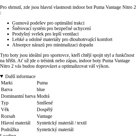
Pro shrnutí, zde jsou hlavní vlastnosti indoor bot Puma Vantage Nitro 2
:
Gumová podešev pro optimální trakci
Šněrovací systém pro bezpečné uchycení
Prodyšný svršek pro lepší ventilaci
Lehké a odolné materiály pro dlouhotrvající komfort
Absorpce nárazů pro minimalizaci dopadu
Tyto boty jsou ideální pro sportovce, kteří chtějí spojit styl a funkčnost
na hřišti. Ať už jde o trénink nebo zápas, indoor boty Puma Vantage
Nitro 2 vás budou doprovázet a optimalizovat váš výkon.
Další informace
Marki
Puma
Barva
blue
Dominantní barva
Modrá
Typ
Smíšené
Věk
Dospělý
Rozsah
Vantage
Hlavní materiál
Syntetický materiál / textil
Podrážka
Syntetický materiál
Loading...