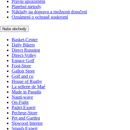
Právní upozornění
Platební metody
Náklady na dopravu a možnosti doručení
Oznámení o ochraně soukromí
Naše obchody
Basket-Center
Daily Bikers
Direct Running
Direct-Volley
Espace Golf
Foot-Store
Gallop Store
Golf and co
House of Rugby
La sellerie de Maé
Made in Paradis
Nauti-wave
On-Fight
Padel-Expert
Pecheur-Store
Pet and Garden
Slowood Interior
Smash-Expert