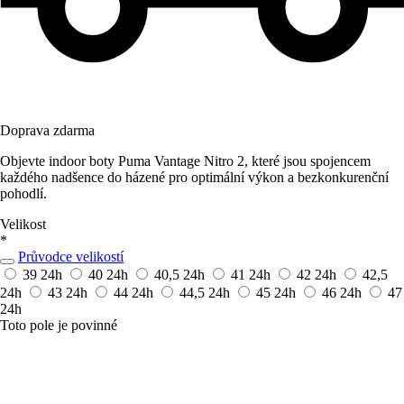
Doprava zdarma
Objevte indoor boty Puma Vantage Nitro 2, které jsou spojencem
každého nadšence do házené pro optimální výkon a bezkonkurenční
pohodlí.
Velikost
*
Průvodce velikostí
39
24h
40
24h
40,5
24h
41
24h
42
24h
42,5
24h
43
24h
44
24h
44,5
24h
45
24h
46
24h
47
24h
Toto pole je povinné