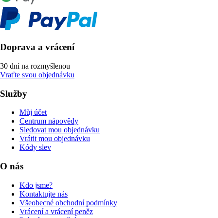
Doprava a vrácení
30 dní na rozmyšlenou
Vraťte svou objednávku
Služby
Můj účet
Centrum nápovědy
Sledovat mou objednávku
Vrátit mou objednávku
Kódy slev
O nás
Kdo jsme?
Kontaktujte nás
Všeobecné obchodní podmínky
Vrácení a vrácení peněz