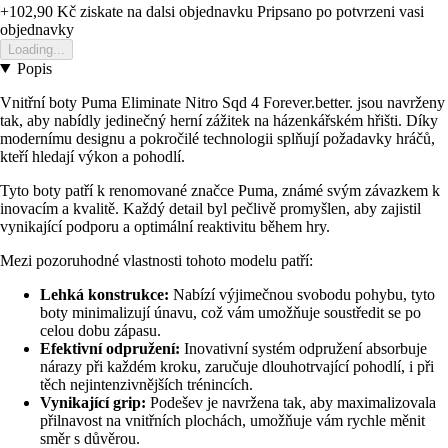
+102,90 Kč
ziskate na dalsi objednavku
Pripsano po potvrzeni vasi
objednavky
Loading...
Popis
Vnitřní boty Puma Eliminate Nitro Sqd 4 Forever.better. jsou navrženy
tak, aby nabídly jedinečný herní zážitek na házenkářském hřišti. Díky
modernímu designu a pokročilé technologii splňují požadavky hráčů,
kteří hledají výkon a pohodlí.
Tyto boty patří k renomované značce Puma, známé svým závazkem k
inovacím a kvalitě. Každý detail byl pečlivě promyšlen, aby zajistil
vynikající podporu a optimální reaktivitu během hry.
Mezi pozoruhodné vlastnosti tohoto modelu patří:
Lehká konstrukce:
Nabízí výjimečnou svobodu pohybu, tyto
boty minimalizují únavu, což vám umožňuje soustředit se po
celou dobu zápasu.
Efektivní odpružení:
Inovativní systém odpružení absorbuje
nárazy při každém kroku, zaručuje dlouhotrvající pohodlí, i při
těch nejintenzivnějších trénincích.
Vynikající grip:
Podešev je navržena tak, aby maximalizovala
přilnavost na vnitřních plochách, umožňuje vám rychle měnit
směr s důvěrou.