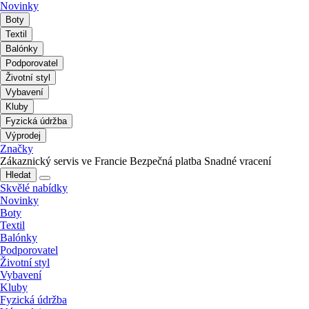
Novinky
Boty
Textil
Balónky
Podporovatel
Životní styl
Vybavení
Kluby
Fyzická údržba
Výprodej
Značky
Zákaznický servis ve Francie
Bezpečná platba
Snadné vracení
Hledat
Skvělé nabídky
Novinky
Boty
Textil
Balónky
Podporovatel
Životní styl
Vybavení
Kluby
Fyzická údržba