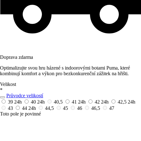
Doprava zdarma
Optimalizujte svou hru házené s indoorovými botami Puma, které
kombinují komfort a výkon pro bezkonkurenční zážitek na hřišti.
Velikost
*
Průvodce velikostí
39
24h
40
24h
40,5
41
24h
42
24h
42,5
24h
43
44
24h
44,5
45
46
46,5
47
Toto pole je povinné