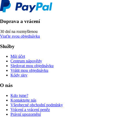
Doprava a vrácení
30 dní na rozmyšlenou
Vraťte svou objednávku
Služby
Můj účet
Centrum nápovědy
Sledovat mou objednávku
Vrátit mou objednávku
Kódy slev
O nás
Kdo jsme?
Kontaktujte nás
Všeobecné obchodní podmínky
Vrácení a vrácení peněz
Právní upozornění