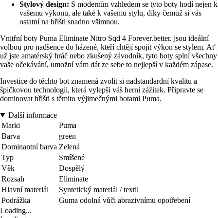
Stylový design:
S moderním vzhledem se tyto boty hodí nejen k
vašemu výkonu, ale také k vašemu stylu, díky čemuž si vás
ostatní na hřišti snadno všimnou.
Vnitřní boty Puma Eliminate Nitro Sqd 4 Forever.better. jsou ideální
volbou pro nadšence do házené, kteří chtějí spojit výkon se stylem. Ať
už jste amatérský hráč nebo zkušený závodník, tyto boty splní všechny
vaše očekávání, umožní vám dát ze sebe to nejlepší v každém zápase.
Investice do těchto bot znamená zvolit si nadstandardní kvalitu a
špičkovou technologii, která vylepší váš herní zážitek. Připravte se
dominovat hřišti s těmito výjimečnými botami Puma.
Další informace
Marki
Puma
Barva
green
Dominantní barva
Zelená
Typ
Smíšené
Věk
Dospělý
Rozsah
Eliminate
Hlavní materiál
Syntetický materiál / textil
Podrážka
Guma odolná vůči abrazivnímu opotřebení
Loading...