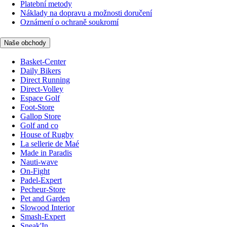
Platební metody
Náklady na dopravu a možnosti doručení
Oznámení o ochraně soukromí
Naše obchody
Basket-Center
Daily Bikers
Direct Running
Direct-Volley
Espace Golf
Foot-Store
Gallop Store
Golf and co
House of Rugby
La sellerie de Maé
Made in Paradis
Nauti-wave
On-Fight
Padel-Expert
Pecheur-Store
Pet and Garden
Slowood Interior
Smash-Expert
Sneak'In