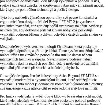
pro nadšence do volejbalu, kteří hledají výkonnost a pohodlí. Asics,
světově uznávaná značka ve sportovním vybavení, vám přináší model,
který spojuje pokročilou technologii a pečlivý design.
Tyto boty nabízejí výjimečnou oporu díky své pevné konstrukci a
ergonomickému designu. Model Beyond FF MT 2 je vyroben z
kvalitních materiálů, což zaručuje vyšší trvanlivost na hřišti. Svršek je
navržen tak, aby dokonale přiléhal k tvaru nohy, což poskytuje
vynikající podporu během rychlých pohybů a častých změn směru ve
volejbalu.
Mezipodešev je vybavena technologií FlyteFoam, která poskytuje
vynikající odpružení, a přitom je lehká. Tento systém umožňuje každé
hráčce těžit z maximálního pohodlí a tím snižuje únavu během
intenzivních tréninků a zápasů. Navíc gumová podešev nabízí
vynikající trakci na různých površích, což je nezbytné pro zajištění
optimální přilnavosti při skocích a bočních pohybech.
Co se týče designu, ženské halové boty Asics Beyond FF MT 2 se
vyznačují moderními a dynamickými liniemi, které odrážejí ducha
volejbalu. Tento model je dokonalou kombinací výkonnosti a estetiky,
což umožňuje každé atletce cítit se sebevědomě a stylově na hřišti.
Pro hráčky volejbalu je výběr obuvi klíčový. Je zásadní zvolit model,
který nejen zlepšuje výkonnost, ale také poskytuje pohodlí potřebné
pro dlouhé herní seance. S ženskými halovými botami Asics Beyond