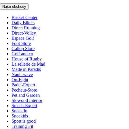
Naše obchody
Basket-Center
Daily Bikers
Direct Running
Direct-Volley
Espace Golf
Foot-Store
Gallop Store
Golf and co
House of Rugby
La sellerie de Maé
Made in Paradis
Nauti-wave
On-Fight
Padel-Expert
Pecheur-Store
Pet and Garden
Slowood Interior
Smash-Expert
Sneak'In
Sneakids
Sport is good
Training-Fit