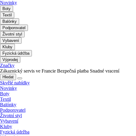
Novinky
Boty
Textil
Balónky
Podporovatel
Životní styl
Vybavení
Kluby
Fyzická údržba
Výprodej
Značky
Zákaznický servis ve Francie
Bezpečná platba
Snadné vracení
Hledat
Skvělé nabídky
Novinky
Boty
Textil
Balónky
Podporovatel
Životní styl
Vybavení
Kluby
Fyzická údržba