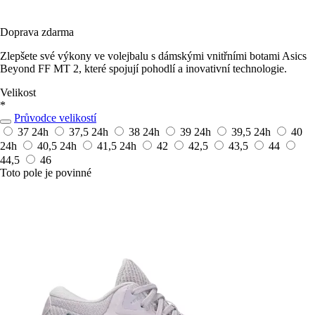
Doprava zdarma
Zlepšete své výkony ve volejbalu s dámskými vnitřními botami Asics
Beyond FF MT 2, které spojují pohodlí a inovativní technologie.
Velikost
*
Průvodce velikostí
37
24h
37,5
24h
38
24h
39
24h
39,5
24h
40
24h
40,5
24h
41,5
24h
42
42,5
43,5
44
44,5
46
Toto pole je povinné