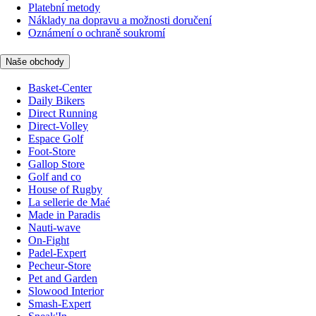
Platební metody
Náklady na dopravu a možnosti doručení
Oznámení o ochraně soukromí
Naše obchody
Basket-Center
Daily Bikers
Direct Running
Direct-Volley
Espace Golf
Foot-Store
Gallop Store
Golf and co
House of Rugby
La sellerie de Maé
Made in Paradis
Nauti-wave
On-Fight
Padel-Expert
Pecheur-Store
Pet and Garden
Slowood Interior
Smash-Expert