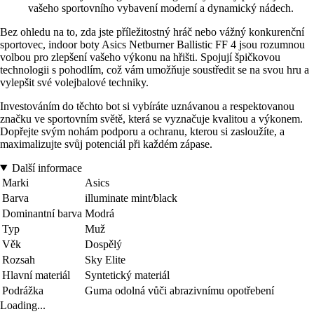
vašeho sportovního vybavení moderní a dynamický nádech.
Bez ohledu na to, zda jste příležitostný hráč nebo vážný konkurenční
sportovec, indoor boty Asics Netburner Ballistic FF 4 jsou rozumnou
volbou pro zlepšení vašeho výkonu na hřišti. Spojují špičkovou
technologii s pohodlím, což vám umožňuje soustředit se na svou hru a
vylepšit své volejbalové techniky.
Investováním do těchto bot si vybíráte uznávanou a respektovanou
značku ve sportovním světě, která se vyznačuje kvalitou a výkonem.
Dopřejte svým nohám podporu a ochranu, kterou si zasloužíte, a
maximalizujte svůj potenciál při každém zápase.
Další informace
Marki
Asics
Barva
illuminate mint/black
Dominantní barva
Modrá
Typ
Muž
Věk
Dospělý
Rozsah
Sky Elite
Hlavní materiál
Syntetický materiál
Podrážka
Guma odolná vůči abrazivnímu opotřebení
Loading...