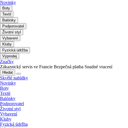
Novinky
Boty
Textil
Balónky
Podporovatel
Životní styl
Vybavení
Kluby
Fyzická údržba
Výprodej
Značky
Zákaznický servis ve Francie
Bezpečná platba
Snadné vracení
Hledat
Skvělé nabídky
Novinky
Boty
Textil
Balónky
Podporovatel
Životní styl
Vybavení
Kluby
Fyzická údržba