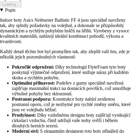
Loading...
Popis
Indoor boty Asics Netburner Ballistic FF 4 jsou speciálně navrženy
tak, aby splnily požadavky na volejbal, a dokonale se přizpůsobily
dynamickým a rychlým pohybům hráčů na hřišti. Vyrobeny z vysoce
kvalitních materiálů, nabízejí ideální kombinaci pohodlí, výkonu a
trvanlivosti.
Každý detail těchto bot byl promyšlen tak, aby zlepšil vaši hru, zde je
několik jejich pozoruhodných vlastností:
Pokročilé odpružení:
Díky technologii FlyteFoam tyto boty
poskytují výjimečné odpružení, které snižuje náraz při každém
skoku a rychlém pohybu.
Optimální přilnavost:
Podešev z gumy speciálně navržená
zajišťuje maximální trakci na domácích površích, což umožňuje
výbušné pohyby bez sklouznutí.
Postranní podpora:
Konstrukce boty nabízí zesílenou
postranní oporu, což je nezbytné pro rychlé změny směru, které
jsou ve volejbalu běžné.
Prodyšnost:
Díky vzdušnému designu boty zajišťují vynikající
cirkulaci vzduchu, čímž udržují vaše nohy svěží i během
dlouhých herních sezení.
Moderní styl:
S elegantním designem tyto boty přinášejí do