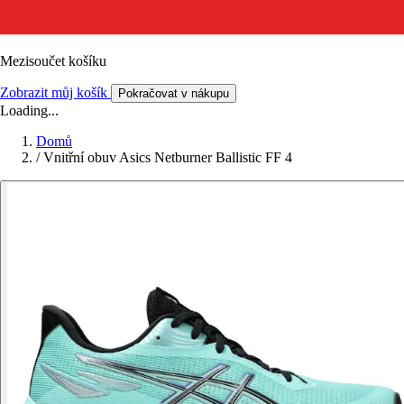
Mezisoučet košíku
Zobrazit můj košík
Pokračovat v nákupu
Loading...
Domů
/
Vnitřní obuv Asics Netburner Ballistic FF 4