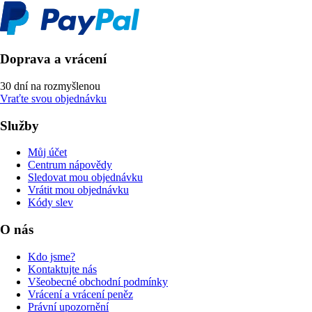
Doprava a vrácení
30 dní na rozmyšlenou
Vraťte svou objednávku
Služby
Můj účet
Centrum nápovědy
Sledovat mou objednávku
Vrátit mou objednávku
Kódy slev
O nás
Kdo jsme?
Kontaktujte nás
Všeobecné obchodní podmínky
Vrácení a vrácení peněz
Právní upozornění