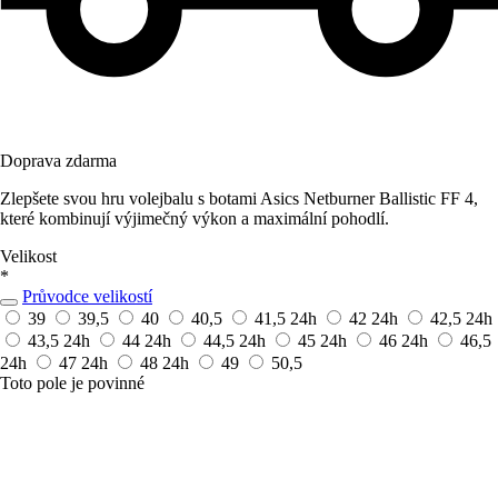
Doprava zdarma
Zlepšete svou hru volejbalu s botami Asics Netburner Ballistic FF 4,
které kombinují výjimečný výkon a maximální pohodlí.
Velikost
*
Průvodce velikostí
39
39,5
40
40,5
41,5
24h
42
24h
42,5
24h
43,5
24h
44
24h
44,5
24h
45
24h
46
24h
46,5
24h
47
24h
48
24h
49
50,5
Toto pole je povinné