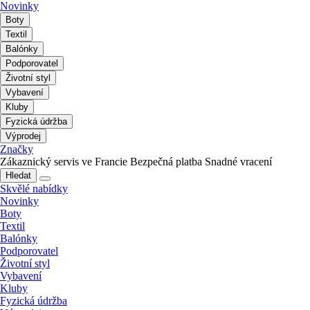
Novinky
Boty
Textil
Balónky
Podporovatel
Životní styl
Vybavení
Kluby
Fyzická údržba
Výprodej
Značky
Zákaznický servis ve Francie
Bezpečná platba
Snadné vracení
Hledat
Skvělé nabídky
Novinky
Boty
Textil
Balónky
Podporovatel
Životní styl
Vybavení
Kluby
Fyzická údržba