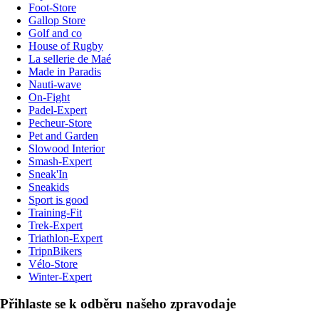
Foot-Store
Gallop Store
Golf and co
House of Rugby
La sellerie de Maé
Made in Paradis
Nauti-wave
On-Fight
Padel-Expert
Pecheur-Store
Pet and Garden
Slowood Interior
Smash-Expert
Sneak'In
Sneakids
Sport is good
Training-Fit
Trek-Expert
Triathlon-Expert
TripnBikers
Vélo-Store
Winter-Expert
Přihlaste se k odběru našeho zpravodaje